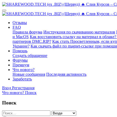
Отзывы
FAQ
Правила форума
Инструкция по скачиванию материалов
и MacOS
Как восстановить ссылку на материал в облаке?
партнеров DMC.RIP?
Как стать Просветленным, если ку
Украине?
Как скачать файл по magnet-ссылке при помощи
Помощь
Создать обращение
Форумы
Премиум
Что нового?
Новые сообщения
Последняя активность
Заработать
Вход
Регистрация
Что нового?
Поиск
Поиск