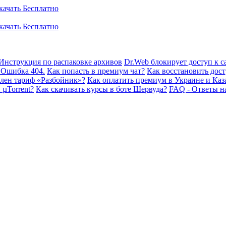
Инструкция по распаковке архивов
Dr.Web блокирует доступ к са
 Ошибка 404.
Как попасть в премиум чат?
Как восстановить дост
плен тариф «Разбойник»?
Как оплатить премиум в Украине и Каз
 µTorrent?
Как скачивать курсы в боте Шервуда?
FAQ - Ответы н