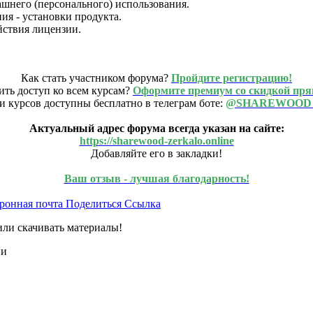
машнего (персонального) использования.
ия - установки продукта.
йствия лицензии.
Как стать участником форума?
Пройдите регистрацию!
ить доступ ко всем курсам?
Оформите премиум со скидкой пря
и курсов доступны бесплатно в телеграм боте:
@SHAREWOOD
Актуальный адрес форума всегда указан на сайте:
https://sharewood-zerkalo.online
Добавляйте его в закладки!
Ваш отзыв - лучшая благодарность!
ронная почта
Поделиться
Ссылка
или скачивать материалы!
ии