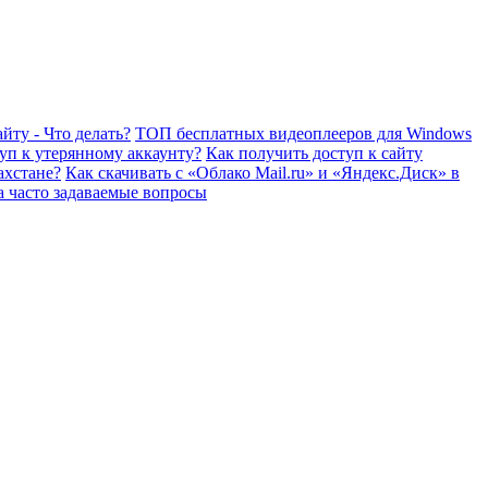
йту - Что делать?
ТОП бесплатных видеоплееров для Windows
уп к утерянному аккаунту?
Как получить доступ к сайту
ахстане?
Как скачивать с «Облако Mail.ru» и «Яндекс.Диск» в
а часто задаваемые вопросы