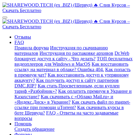
Отзывы
FAQ
Правила форума
Инструкция по скачиванию
материалов
Инструкция по распаковке архивов
Dr.Web
блокирует доступ к сайту - Что делать?
ТОП бесплатных
видеоплееров для Windows и MacOS
Как восстановить
ссылку на материал в облаке? Ошибка 404.
Как попасть
в премиум чат?
Как восстановить доступ к утерянному
аккаунту?
Как получить доступ к сайту партнеров
DMC.RIP?
Как стать Просветленным, если куплен
тариф «Разбойник»?
Как оплатить премиум в Украине и
Казахстане?
Как скачивать с «Облако Mail.ru» и
«Яндекс.Диск» в Украине?
Как скачать файл по magnet-
ссылке при помощи µTorrent?
Как скачивать курсы в
боте Шервуда?
FAQ - Ответы на часто задаваемые
вопросы
Помощь
Создать обращение
Форумы