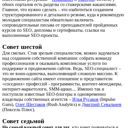
обоих порталов есть разделы со стажерскими вакансиями.
Главное, что нужно сделать – это озаботиться созданием
структурированного и детального резюме, куда я рекомендую
молодым специалистам обязательно включить
сопроводительные письма от преподавателей пройденных
курсов по SEO, дипломы и сертификаты, ссылки на
выполненные SEO-проекты.
Совет шестой
Для смелых. Став зрелым специалистом, можно задуматься
над созданием собственной компании: собрать команду
профессионалов и оказывать комплексные услуги по
поддержке и продвижению сайтов. Ведь, SEO-специалист –
это не воин-одиночка, выполняющий сложную миссию. К
продвижению сайта имеют отношение и представители
«соседних» профессий - программисты, контент-менеджеры,
интернет-маркетологи, SMM-щики.... Именно так и
поступили известные SEO-блогеры и одновременно
владельцы собственных агентств –
Илья Русаков
(Impulse
Guru),
Олег Шестаков
(Rush Analytics) и
Дмитрий Севальнев
(Пиксель Плюс).
Совет седьмой
Но самый важный совет для тех
, кто хочет развиваться и