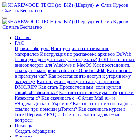
Отзывы
FAQ
Правила форума
Инструкция по скачиванию
материалов
Инструкция по распаковке архивов
Dr.Web
блокирует доступ к сайту - Что делать?
ТОП бесплатных
видеоплееров для Windows и MacOS
Как восстановить
ссылку на материал в облаке? Ошибка 404.
Как попасть
в премиум чат?
Как восстановить доступ к утерянному
аккаунту?
Как получить доступ к сайту партнеров
DMC.RIP?
Как стать Просветленным, если куплен
тариф «Разбойник»?
Как оплатить премиум в Украине и
Казахстане?
Как скачивать с «Облако Mail.ru» и
«Яндекс.Диск» в Украине?
Как скачать файл по magnet-
ссылке при помощи µTorrent?
Как скачивать курсы в
боте Шервуда?
FAQ - Ответы на часто задаваемые
вопросы
Помощь
Создать обращение
Форумы