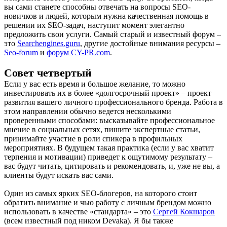
вы сами станете способны отвечать на вопросы SEO-
новичков и людей, которым нужна качественная помощь в
решении их SEO-задач, наступит момент элегантно
предложить свои услуги. Самый старый и известный форум –
это
Searchengines.guru
, другие достойные внимания ресурсы –
Seo-forum
и
форум CY-PR.com
.
Совет четвертый
Если у вас есть время и большое желание, то можно
инвестировать их в более «долгосрочный проект» – проект
развития вашего личного профессионального бренда. Работа в
этом направлении обычно ведется несколькими
проверенными способами: высказывайте профессиональное
мнение в социальных сетях, пишите экспертные статьи,
принимайте участие в роли спикера в профильных
мероприятиях. В будущем такая практика (если у вас хватит
терпения и мотивации) приведет к ощутимому результату –
вас будут читать, цитировать и рекомендовать, и, уже не вы, а
клиенты будут искать вас сами.
Один из самых ярких SEO-блогеров, на которого стоит
обратить внимание и чью работу с личным брендом можно
использовать в качестве «стандарта» – это
Сергей Кокшаров
(всем известный под ником Devaka). Я бы также