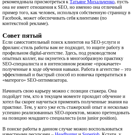
рекомендовала присмотреться к
Татьяне Михальченко
, пусть
она не имеет отношения к SEO, но именно она отличный
пример того, как человек, используя собственную страницу в
Facebook, может обеспечивать себя клиентами (по
контекстной рекламе).
Совет пятый
Если самостоятельный поиск клиентов на SEO-услуги и
фриланс-стиль работы вам не подходит, то ищите работу в
профильном digital-агентстве. Здесь, под руководством
опытных коллег, вы окунетесь в многообразную практику
SEO-специалиста и в интенсивном режиме «прокачаете»
полученные в ходе обучения навыки. Работа в агентстве – это
эффективный и быстрый способ из новичка превратиться в
«матерого» SEO-оптимизатора.
Начинать свою карьеру можно с позиции стажера. Она
подойдет тем, кто в текущем моменте проходит обучение и
хотел бы скорее научиться применять полученные знания на
практике. Тем, у кого уже есть стажерский опыт и несколько
успешно реализованных SEO-проектов, можно претендовать
на позицию младшего специалиста (или junior position).
В поиске работы в данном случае можно воспользоваться
известными ресурсами –
Headhunter
и
Superjob
. Кстати, у