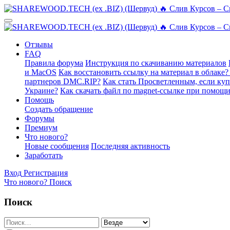
Отзывы
FAQ
Правила форума
Инструкция по скачиванию материалов
и MacOS
Как восстановить ссылку на материал в облаке?
партнеров DMC.RIP?
Как стать Просветленным, если ку
Украине?
Как скачать файл по magnet-ссылке при помощи
Помощь
Создать обращение
Форумы
Премиум
Что нового?
Новые сообщения
Последняя активность
Заработать
Вход
Регистрация
Что нового?
Поиск
Поиск