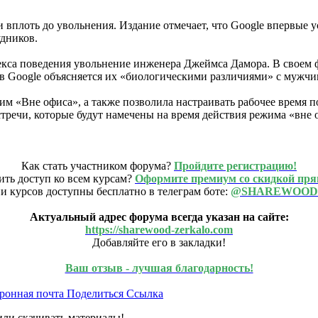
вплоть до увольнения. Издание отмечает, что Google впервые у
дников.
екса поведения увольнение инженера Джеймса Дамора. В своем 
 в Google объясняется их «биологическими различиями» с мужчи
 «Вне офиса», а также позволила настраивать рабочее время пол
тречи, которые будут намечены на время действия режима «вне 
Как стать участником форума?
Пройдите регистрацию!
ить доступ ко всем курсам?
Оформите премиум со скидкой пря
и курсов доступны бесплатно в телеграм боте:
@SHAREWOOD
Актуальный адрес форума всегда указан на сайте:
https://sharewood-zerkalo.com
Добавляйте его в закладки!
Ваш отзыв - лучшая благодарность!
ронная почта
Поделиться
Ссылка
или скачивать материалы!