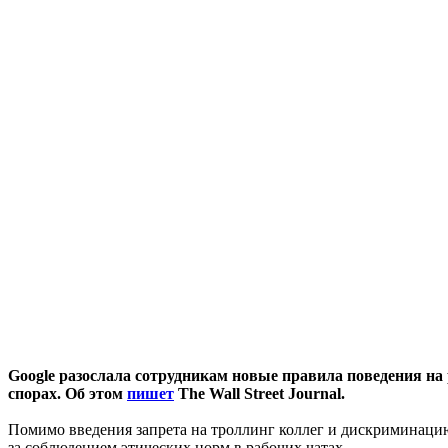
Google разослала сотрудникам новые правила поведения на
спорах. Об этом
пишет
The Wall Street Journal.
Помимо введения запрета на троллинг коллег и дискриминаци
за соблюдением этических норм в рабочих чатах.