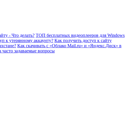
йту - Что делать?
ТОП бесплатных видеоплееров для Windows
уп к утерянному аккаунту?
Как получить доступ к сайту
ахстане?
Как скачивать с «Облако Mail.ru» и «Яндекс.Диск» в
а часто задаваемые вопросы