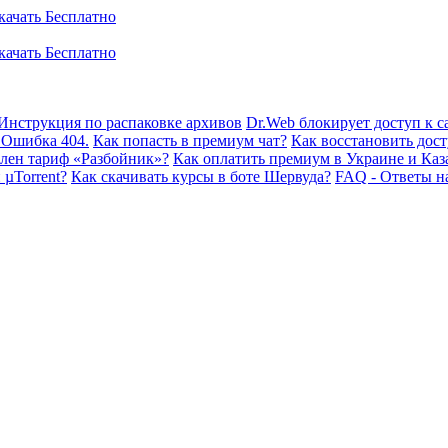
Инструкция по распаковке архивов
Dr.Web блокирует доступ к са
 Ошибка 404.
Как попасть в премиум чат?
Как восстановить дост
плен тариф «Разбойник»?
Как оплатить премиум в Украине и Каз
 µTorrent?
Как скачивать курсы в боте Шервуда?
FAQ - Ответы н