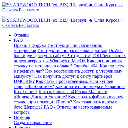
Отзывы
FAQ
Правила форума
Инструкция по скачиванию
материалов
Инструкция по распаковке архивов
Dr.Web
блокирует доступ к сайту - Что делать?
ТОП бесплатных
видеоплееров для Windows и MacOS
Как восстановить
ссылку на материал в облаке? Ошибка 404.
Как попасть
в премиум чат?
Как восстановить доступ к утерянному
аккаунту?
Как получить доступ к сайту партнеров
DMC.RIP?
Как стать Просветленным, если куплен
тариф «Разбойник»?
Как оплатить премиум в Украине и
Казахстане?
Как скачивать с «Облако Mail.ru» и
«Яндекс.Диск» в Украине?
Как скачать файл по magnet-
ссылке при помощи µTorrent?
Как скачивать курсы в
боте Шервуда?
FAQ - Ответы на часто задаваемые
вопросы
Помощь
Создать обращение
Форумы