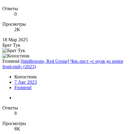
Ответы
0
Просмотры
2K
18 Мар 2025
Брат Тук
Frontend
[htmllessons, Red Group] Чек-лист «с нуля до senior
front-end» (2023)
Копостник
7 Авг 2023
Frontend
Ответы
8
Просмотры
8K