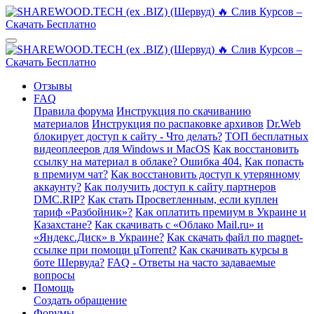
Отзывы
FAQ
Правила форума
Инструкция по скачиванию
материалов
Инструкция по распаковке архивов
Dr.Web
блокирует доступ к сайту - Что делать?
ТОП бесплатных
видеоплееров для Windows и MacOS
Как восстановить
ссылку на материал в облаке? Ошибка 404.
Как попасть
в премиум чат?
Как восстановить доступ к утерянному
аккаунту?
Как получить доступ к сайту партнеров
DMC.RIP?
Как стать Просветленным, если куплен
тариф «Разбойник»?
Как оплатить премиум в Украине и
Казахстане?
Как скачивать с «Облако Mail.ru» и
«Яндекс.Диск» в Украине?
Как скачать файл по magnet-
ссылке при помощи µTorrent?
Как скачивать курсы в
боте Шервуда?
FAQ - Ответы на часто задаваемые
вопросы
Помощь
Создать обращение
Форумы