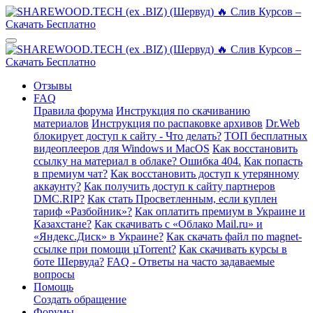
Отзывы
FAQ
Правила форума
Инструкция по скачиванию
материалов
Инструкция по распаковке архивов
Dr.Web
блокирует доступ к сайту - Что делать?
ТОП бесплатных
видеоплееров для Windows и MacOS
Как восстановить
ссылку на материал в облаке? Ошибка 404.
Как попасть
в премиум чат?
Как восстановить доступ к утерянному
аккаунту?
Как получить доступ к сайту партнеров
DMC.RIP?
Как стать Просветленным, если куплен
тариф «Разбойник»?
Как оплатить премиум в Украине и
Казахстане?
Как скачивать с «Облако Mail.ru» и
«Яндекс.Диск» в Украине?
Как скачать файл по magnet-
ссылке при помощи µTorrent?
Как скачивать курсы в
боте Шервуда?
FAQ - Ответы на часто задаваемые
вопросы
Помощь
Создать обращение
Форумы