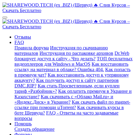
Отзывы
FAQ
Правила форума
Инструкция по скачиванию
материалов
Инструкция по распаковке архивов
Dr.Web
блокирует доступ к сайту - Что делать?
ТОП бесплатных
видеоплееров для Windows и MacOS
Как восстановить
ссылку на материал в облаке? Ошибка 404.
Как попасть
в премиум чат?
Как восстановить доступ к утерянному
аккаунту?
Как получить доступ к сайту партнеров
DMC.RIP?
Как стать Просветленным, если куплен
тариф «Разбойник»?
Как оплатить премиум в Украине и
Казахстане?
Как скачивать с «Облако Mail.ru» и
«Яндекс.Диск» в Украине?
Как скачать файл по magnet-
ссылке при помощи µTorrent?
Как скачивать курсы в
боте Шервуда?
FAQ - Ответы на часто задаваемые
вопросы
Помощь
Создать обращение
Форумы