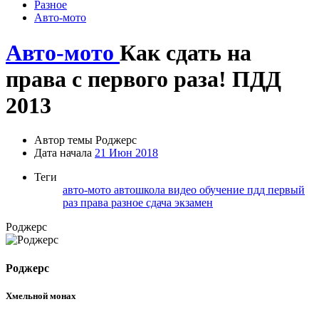
Разное
Авто-мото
Авто-мото
Как сдать на
права с первого раза! ПДД
2013
Автор темы
Роджерc
Дата начала
21 Июн 2018
Теги
авто-мото
автошкола
видео
обучение
пдд
первый
раз
права
разное
сдача
экзамен
Роджерc
Роджерc
Хмельной монах