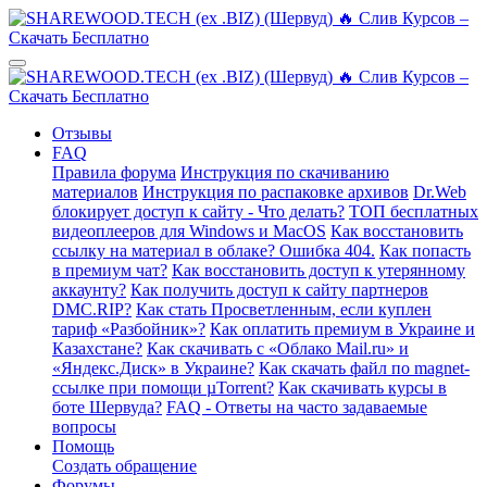
Отзывы
FAQ
Правила форума
Инструкция по скачиванию
материалов
Инструкция по распаковке архивов
Dr.Web
блокирует доступ к сайту - Что делать?
ТОП бесплатных
видеоплееров для Windows и MacOS
Как восстановить
ссылку на материал в облаке? Ошибка 404.
Как попасть
в премиум чат?
Как восстановить доступ к утерянному
аккаунту?
Как получить доступ к сайту партнеров
DMC.RIP?
Как стать Просветленным, если куплен
тариф «Разбойник»?
Как оплатить премиум в Украине и
Казахстане?
Как скачивать с «Облако Mail.ru» и
«Яндекс.Диск» в Украине?
Как скачать файл по magnet-
ссылке при помощи µTorrent?
Как скачивать курсы в
боте Шервуда?
FAQ - Ответы на часто задаваемые
вопросы
Помощь
Создать обращение
Форумы