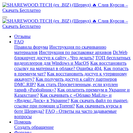
Отзывы
FAQ
Правила форума
Инструкция по скачиванию
материалов
Инструкция по распаковке архивов
Dr.Web
блокирует доступ к сайту - Что делать?
ТОП бесплатных
видеоплееров для Windows и MacOS
Как восстановить
ссылку на материал в облаке? Ошибка 404.
Как попасть
в премиум чат?
Как восстановить доступ к утерянному
аккаунту?
Как получить доступ к сайту партнеров
DMC.RIP?
Как стать Просветленным, если куплен
тариф «Разбойник»?
Как оплатить премиум в Украине и
Казахстане?
Как скачивать с «Облако Mail.ru» и
«Яндекс.Диск» в Украине?
Как скачать файл по magnet-
ссылке при помощи µTorrent?
Как скачивать курсы в
боте Шервуда?
FAQ - Ответы на часто задаваемые
вопросы
Помощь
Создать обращение
Форумы