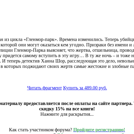
 из цикла «Гленмор-парк». Времена изменились. Теперь убийцы 
 которой они могут оказаться кем угодно. Призраки без имени и
ции Гленмор-Парка выясняет, что жертва, отшельница, проводя
 придется самому вступить в эту игру… В ту же ночь – и тоже 
 И теперь детектив Ханна Шор, расследующая это дело, невольн
которых поджидают своих жертв самые жестокие и злобные пауки
Читать фрагмент
Купить за 489.00 руб.
 материалу предоставляется после оплаты на сайте партнер
скидку 15% на все книги!
Нажмите для раскрытия...
Как стать участником форума?
Пройдите регистрацию!