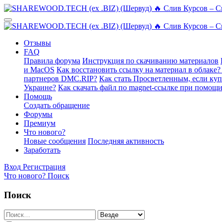
Отзывы
FAQ
Правила форума
Инструкция по скачиванию материалов
и MacOS
Как восстановить ссылку на материал в облаке?
партнеров DMC.RIP?
Как стать Просветленным, если ку
Украине?
Как скачать файл по magnet-ссылке при помощи
Помощь
Создать обращение
Форумы
Премиум
Что нового?
Новые сообщения
Последняя активность
Заработать
Вход
Регистрация
Что нового?
Поиск
Поиск