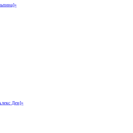
льпина]»
Алекс Ден]»