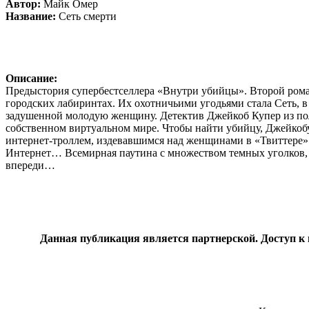
Автор:
Майк Омер
Название:
Сеть смерти
Описание:
Предыстория супербестселлера «Внутри убийцы». Второй роман
городских лабиринтах. Их охотничьими угодьями стала Сеть, в
задушенной молодую женщину. Детектив Джейкоб Купер из поли
собственном виртуальном мире. Чтобы найти убийцу, Джейкобу
интернет-троллем, издевавшимся над женщинами в «Твиттере».
Интернет… Всемирная паутина с множеством темных уголков, в 
впереди…
Данная публикация является партнерской. Доступ к