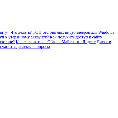
йту - Что делать?
ТОП бесплатных видеоплееров для Windows
уп к утерянному аккаунту?
Как получить доступ к сайту
ахстане?
Как скачивать с «Облако Mail.ru» и «Яндекс.Диск» в
а часто задаваемые вопросы