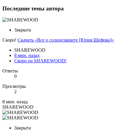
Последние темы автора
Закрыта
Скоро!
Скачать «Все о солнцезащите [Юлия Шефова]»
SHAREWOOD
8 мин. назад
Скоро на SHAREWOOD!
Ответы
0
Просмотры
2
8 мин. назад
SHAREWOOD
Закрыта