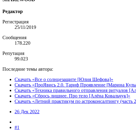
Редактор
Регистрация
25/11/2019
Сообщения
178.220
Репутация
99.023
Последние темы автора:
Скачать «Все о солнцезащите [Юлия Шефова]»
Скачать «ПроЯвись 2.0. Тариф Проявление [Марина Куль
Скачать «Техника правильного отправления ритуалов [А
Скачать «Сбрось лишнее. Про тело [Алёна Ковальчук]»
Скачать «Летний практикум по астроконсалтингу (часть 
26 Дек 2022
#1