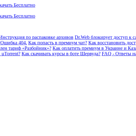
Инструкция по распаковке архивов
Dr.Web блокирует доступ к са
 Ошибка 404.
Как попасть в премиум чат?
Как восстановить дост
плен тариф «Разбойник»?
Как оплатить премиум в Украине и Каз
 µTorrent?
Как скачивать курсы в боте Шервуда?
FAQ - Ответы н