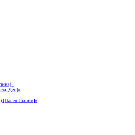
пина]»
лекс Ден]»
2) [Павел Цыпин]»