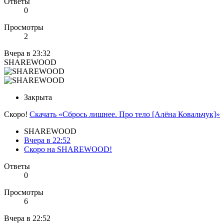
Ответы
0
Просмотры
2
Вчера в 23:32
SHAREWOOD
Закрыта
Скоро!
Скачать «Сбрось лишнее. Про тело [Алёна Ковальчук]»
SHAREWOOD
Вчера в 22:52
Скоро на SHAREWOOD!
Ответы
0
Просмотры
6
Вчера в 22:52