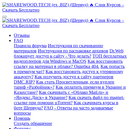
Отзывы
FAQ
Правила форума
Инструкция по скачиванию
материалов
Инструкция по распаковке архивов
Dr.Web
блокирует доступ к сайту - Что делать?
ТОП бесплатных
видеоплееров для Windows и MacOS
Как восстановить
ссылку на материал в облаке? Ошибка 404.
Как попасть
в премиум чат?
Как восстановить доступ к утерянному
аккаунту?
Как получить доступ к сайту партнеров
DMC.RIP?
Как стать Просветленным, если куплен
тариф «Разбойник»?
Как оплатить премиум в Украине и
Казахстане?
Как скачивать с «Облако Mail.ru» и
«Яндекс.Диск» в Украине?
Как скачать файл по magnet-
ссылке при помощи µTorrent?
Как скачивать курсы в
боте Шервуда?
FAQ - Ответы на часто задаваемые
вопросы
Помощь
Создать обращение
Форумы