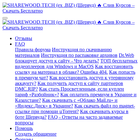
Отзывы
FAQ
Правила форума
Инструкция по скачиванию
материалов
Инструкция по распаковке архивов
Dr.Web
блокирует доступ к сайту - Что делать?
ТОП бесплатных
видеоплееров для Windows и MacOS
Как восстановить
ссылку на материал в облаке? Ошибка 404.
Как попасть
в премиум чат?
Как восстановить доступ к утерянному
аккаунту?
Как получить доступ к сайту партнеров
DMC.RIP?
Как стать Просветленным, если куплен
тариф «Разбойник»?
Как оплатить премиум в Украине и
Казахстане?
Как скачивать с «Облако Mail.ru» и
«Яндекс.Диск» в Украине?
Как скачать файл по magnet-
ссылке при помощи µTorrent?
Как скачивать курсы в
боте Шервуда?
FAQ - Ответы на часто задаваемые
вопросы
Помощь
Создать обращение
Форумы