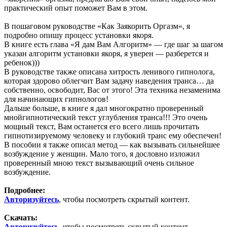
практический опыт поможет Вам в этом.
В пошаговом руководстве «Как Заякорить Оргазм«, я
подробно опишу процесс установки якоря.
В книге есть глава «Я дам Вам Алгоритм» — где шаг за шагом
указан алгоритм установки якоря, я уверен — разберется и
ребенок)))
В руководстве также описана хитрость ленивого гипнолога,
которая здорово облегчит Вам задачу наведения транса… да
собственно, освободит, Вас от этого! Эта техника незаменима
для начинающих гипнологов!
Дальше больше, в книге я дал многократно проверенный
мнойгипнотический текст углубления транса!!! Это очень
мощный текст, Вам останется его всего лишь прочитать
гипнотизируемому человеку и глубокий транс ему обеспечен!
В пособии я также описал метод — как вызывать сильнейшее
возбуждение у женщин. Мало того, я дословно изложил
проверенный мною текст вызывающий очень сильное
возбуждение.
Подробнее:
Авторизуйтесь
, чтобы посмотреть скрытый контент.
Скачать:
Авторизуйтесь
, чтобы посмотреть скрытый контент.