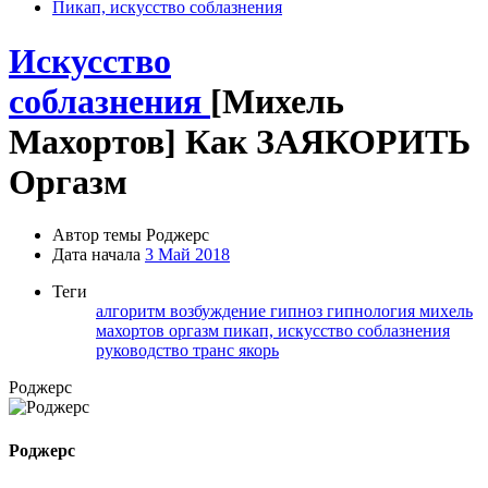
Пикап, искусство соблазнения
Искусство
соблазнения
[Михель
Махортов] Как ЗАЯКОРИТЬ
Оргазм
Автор темы
Роджерc
Дата начала
3 Май 2018
Теги
алгоритм
возбуждение
гипноз
гипнология
михель
махортов
оргазм
пикап, искусство соблазнения
руководство
транс
якорь
Роджерc
Роджерc