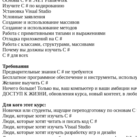
Основы C # и .NET Framework
Изучите C # по кодированию
Установка Visual Studio
Условные заявления
Создание и использование массивов
Создание и использование методов
Работа с примитивными типами и выражениями
Отладка приложений на C #
Работа с классами, структурами, массивами
Почему вы должны изучить C #
C # для всех
Требования
Предварительные знания C # не требуются
Бесплатное программное обеспечение и инструменты, использ
Желание выучить C #
Ничего больше! Только вы, ваш компьютер и ваши амбиции нач
ДОСТУП К ЖИЗНИ, обновления курса, новый контент, в любое 
Для кого этот курс:
Новички или студенты, ищущие переподготовку по основам C 
Люди, которые хотят изучать C #
Люди, которые хотят читать и писать код C #
Люди, которые хотят изучать Visual Studio
Люди, которые хотят изучать разработку игр и дизайн