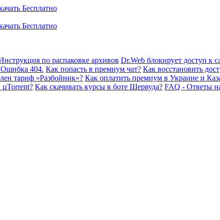
Инструкция по распаковке архивов
Dr.Web блокирует доступ к са
 Ошибка 404.
Как попасть в премиум чат?
Как восстановить дост
плен тариф «Разбойник»?
Как оплатить премиум в Украине и Каз
 µTorrent?
Как скачивать курсы в боте Шервуда?
FAQ - Ответы н