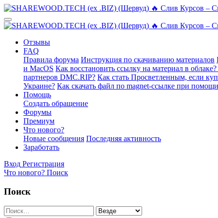
Отзывы
FAQ
Правила форума
Инструкция по скачиванию материалов
и MacOS
Как восстановить ссылку на материал в облаке?
партнеров DMC.RIP?
Как стать Просветленным, если ку
Украине?
Как скачать файл по magnet-ссылке при помощи
Помощь
Создать обращение
Форумы
Премиум
Что нового?
Новые сообщения
Последняя активность
Заработать
Вход
Регистрация
Что нового?
Поиск
Поиск