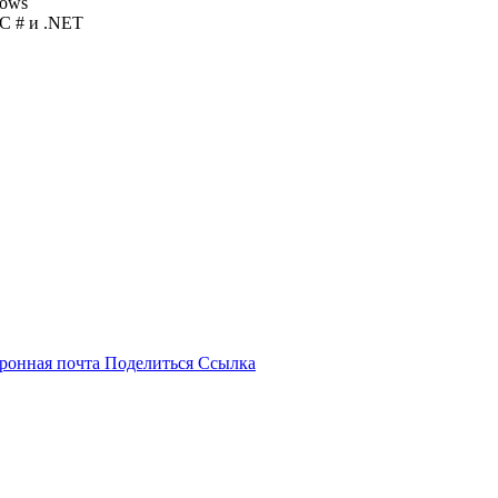
dows
 C # и .NET
ронная почта
Поделиться
Ссылка