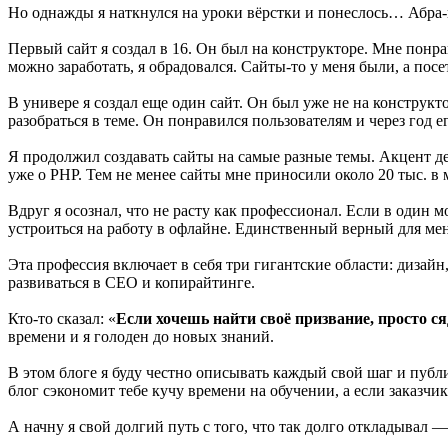
Но однажды я наткнулся на уроки вёрстки и понеслось… Абра-
Первый сайт я создал в 16. Он был на конструкторе. Мне понрави
можно заработать, я обрадовался. Сайты-то у меня были, а посе
В универе я создал еще один сайт. Он был уже не на конструк
разобраться в теме. Он понравился пользователям и через год 
Я продолжил создавать сайты на самые разные темы. Акцент дел
уже о PHP. Тем не менее сайты мне приносили около 20 тыс. в 
Вдруг я осознал, что не расту как профессионал. Если в один м
устроиться на работу в офлайне. Единственный верный для ме
Эта профессия включает в себя три гигантские области: дизайн
развиваться в CEO и копирайтинге.
Кто-то сказал: «
Если хочешь найти своё призвание, просто ся
времени и я голоден до новых знаний.
В этом блоге я буду честно описывать каждый свой шаг и публ
блог сэкономит тебе кучу времени на обучении, а если заказчи
А начну я свой долгий путь с того, что так долго откладывал —