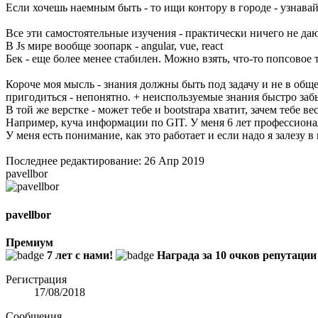
Если хочешь наемным быть - то ищи контору в городе - узнавай
Все эти самостоятельные изучения - практически ничего не дают
В Js мире вообще зоопарк - angular, vue, react
Бек - еще более менее стабилен. Можно взять, что-то попсовое т
Короче моя мысль - знания должны быть под задачу и не в обще
пригодиться - непонятно. + неиспользуемые знания быстро заб
В той же верстке - может тебе и bootstrapa хватит, зачем тебе 
Например, куча информации по GIT. У меня 6 лет профессионал
У меня есть понимание, как это работает и если надо я залезу
Последнее редактирование:
26 Апр 2019
pavellbor
pavellbor
Премиум
7 лет с нами!
Награда за 10 очков репутации
Регистрация
17/08/2018
Сообщения