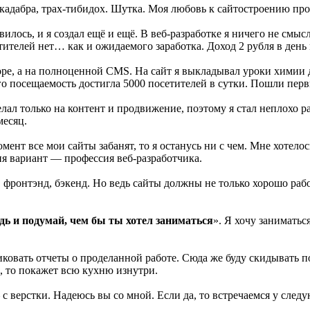
кадабра, трах-тибидох. Шутка. Моя любовь к сайтостроению про
лось, и я создал ещё и ещё. В веб-разработке я ничего не смысли
тителей нет… как и ожидаемого заработка. Доход 2 рубля в день 
торе, а на полноценной CMS. На сайт я выкладывал уроки химии
его посещаемость достигла 5000 посетителей в сутки. Пошли пер
ал только на контент и продвижение, поэтому я стал неплохо раз
месяц.
омент все мои сайты забанят, то я останусь ни с чем. Мне хотело
ня вариант — профессия веб-разработчика.
, фронтэнд, бэкенд. Но ведь сайты должны не только хорошо раб
дь и подумай, чем бы ты хотел заниматься
». Я хочу заниматьс
иковать отчеты о проделанной работе. Сюда же буду скидывать п
к, то покажет всю кухню изнутри.
 с верстки. Надеюсь вы со мной. Если да, то встречаемся у след