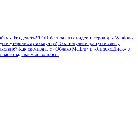
йту - Что делать?
ТОП бесплатных видеоплееров для Windows
уп к утерянному аккаунту?
Как получить доступ к сайту
ахстане?
Как скачивать с «Облако Mail.ru» и «Яндекс.Диск» в
а часто задаваемые вопросы