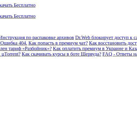
Инструкция по распаковке архивов
Dr.Web блокирует доступ к са
 Ошибка 404.
Как попасть в премиум чат?
Как восстановить дост
плен тариф «Разбойник»?
Как оплатить премиум в Украине и Каз
 µTorrent?
Как скачивать курсы в боте Шервуда?
FAQ - Ответы н