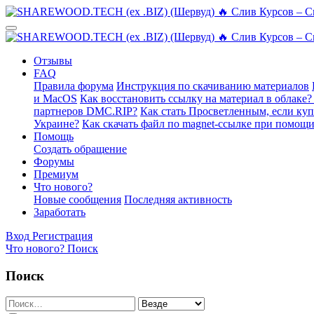
Отзывы
FAQ
Правила форума
Инструкция по скачиванию материалов
и MacOS
Как восстановить ссылку на материал в облаке?
партнеров DMC.RIP?
Как стать Просветленным, если ку
Украине?
Как скачать файл по magnet-ссылке при помощи
Помощь
Создать обращение
Форумы
Премиум
Что нового?
Новые сообщения
Последняя активность
Заработать
Вход
Регистрация
Что нового?
Поиск
Поиск