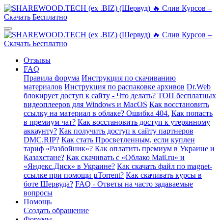
Отзывы
FAQ
Правила форума
Инструкция по скачиванию
материалов
Инструкция по распаковке архивов
Dr.Web
блокирует доступ к сайту - Что делать?
ТОП бесплатных
видеоплееров для Windows и MacOS
Как восстановить
ссылку на материал в облаке? Ошибка 404.
Как попасть
в премиум чат?
Как восстановить доступ к утерянному
аккаунту?
Как получить доступ к сайту партнеров
DMC.RIP?
Как стать Просветленным, если куплен
тариф «Разбойник»?
Как оплатить премиум в Украине и
Казахстане?
Как скачивать с «Облако Mail.ru» и
«Яндекс.Диск» в Украине?
Как скачать файл по magnet-
ссылке при помощи µTorrent?
Как скачивать курсы в
боте Шервуда?
FAQ - Ответы на часто задаваемые
вопросы
Помощь
Создать обращение
Форумы