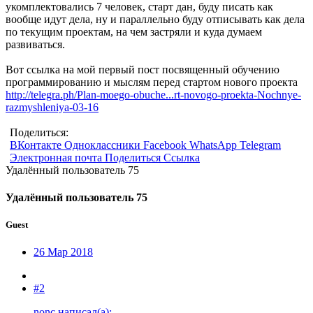
укомплектовались 7 человек, старт дан, буду писать как
вообще идут дела, ну и параллельно буду отписывать как дела
по текущим проектам, на чем застряли и куда думаем
развиваться.
Вот ссылка на мой первый пост посвященный обучению
программированию и мыслям перед стартом нового проекта
http://telegra.ph/Plan-moego-obuche...rt-novogo-proekta-Nochnye-
razmyshleniya-03-16
Поделиться:
ВКонтакте
Одноклассники
Facebook
WhatsApp
Telegram
Электронная почта
Поделиться
Ссылка
Удалённый пользователь 75
Удалённый пользователь 75
Guest
26 Мар 2018
#2
nonc написал(а):