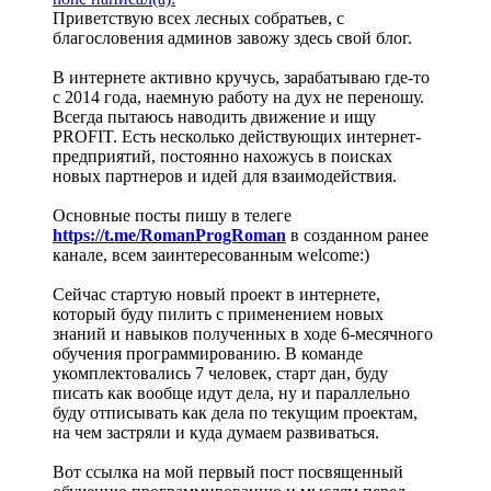
Приветствую всех лесных собратьев, с
благословения админов завожу здесь свой блог.
В интернете активно кручусь, зарабатываю где-то
с 2014 года, наемную работу на дух не переношу.
Всегда пытаюсь наводить движение и ищу
PROFIT. Есть несколько действующих интернет-
предприятий, постоянно нахожусь в поисках
новых партнеров и идей для взаимодействия.
Основные посты пишу в телеге
https://t.me/RomanProgRoman
в созданном ранее
канале, всем заинтересованным welcome:)
Сейчас стартую новый проект в интернете,
который буду пилить с применением новых
знаний и навыков полученных в ходе 6-месячного
обучения программированию. В команде
укомплектовались 7 человек, старт дан, буду
писать как вообще идут дела, ну и параллельно
буду отписывать как дела по текущим проектам,
на чем застряли и куда думаем развиваться.
Вот ссылка на мой первый пост посвященный