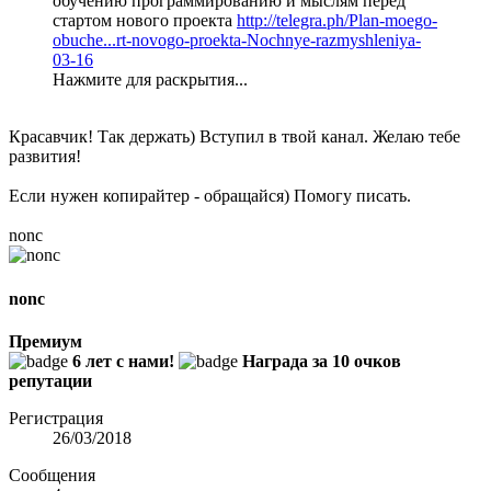
обучению программированию и мыслям перед
стартом нового проекта
http://telegra.ph/Plan-moego-
obuche...rt-novogo-proekta-Nochnye-razmyshleniya-
03-16
Нажмите для раскрытия...
Красавчик! Так держать) Вступил в твой канал. Желаю тебе
развития!
Если нужен копирайтер - обращайся) Помогу писать.
nonc
nonc
Премиум
6 лет с нами!
Награда за 10 очков
репутации
Регистрация
26/03/2018
Сообщения