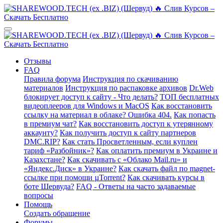
Отзывы
FAQ
Правила форума
Инструкция по скачиванию
материалов
Инструкция по распаковке архивов
Dr.Web
блокирует доступ к сайту - Что делать?
ТОП бесплатных
видеоплееров для Windows и MacOS
Как восстановить
ссылку на материал в облаке? Ошибка 404.
Как попасть
в премиум чат?
Как восстановить доступ к утерянному
аккаунту?
Как получить доступ к сайту партнеров
DMC.RIP?
Как стать Просветленным, если куплен
тариф «Разбойник»?
Как оплатить премиум в Украине и
Казахстане?
Как скачивать с «Облако Mail.ru» и
«Яндекс.Диск» в Украине?
Как скачать файл по magnet-
ссылке при помощи µTorrent?
Как скачивать курсы в
боте Шервуда?
FAQ - Ответы на часто задаваемые
вопросы
Помощь
Создать обращение
Форумы