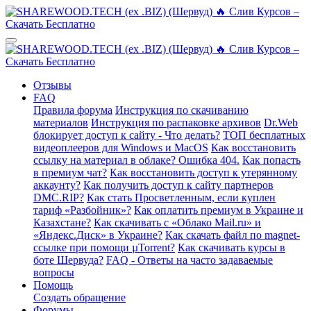
Отзывы
FAQ
Правила форума
Инструкция по скачиванию
материалов
Инструкция по распаковке архивов
Dr.Web
блокирует доступ к сайту - Что делать?
ТОП бесплатных
видеоплееров для Windows и MacOS
Как восстановить
ссылку на материал в облаке? Ошибка 404.
Как попасть
в премиум чат?
Как восстановить доступ к утерянному
аккаунту?
Как получить доступ к сайту партнеров
DMC.RIP?
Как стать Просветленным, если куплен
тариф «Разбойник»?
Как оплатить премиум в Украине и
Казахстане?
Как скачивать с «Облако Mail.ru» и
«Яндекс.Диск» в Украине?
Как скачать файл по magnet-
ссылке при помощи µTorrent?
Как скачивать курсы в
боте Шервуда?
FAQ - Ответы на часто задаваемые
вопросы
Помощь
Создать обращение
Форумы