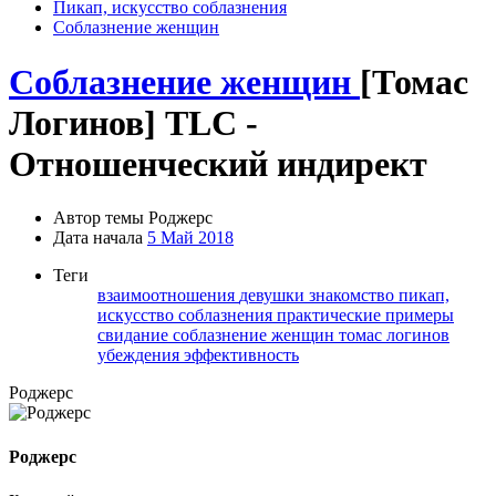
Пикап, искусство соблазнения
Соблазнение женщин
Соблазнение женщин
[Томас
Логинов] TLC -
Отношенческий индирект
Автор темы
Роджерc
Дата начала
5 Май 2018
Теги
взаимоотношения
девушки
знакомство
пикап,
искусство соблазнения
практические примеры
свидание
соблазнение женщин
томас логинов
убеждения
эффективность
Роджерc
Роджерc