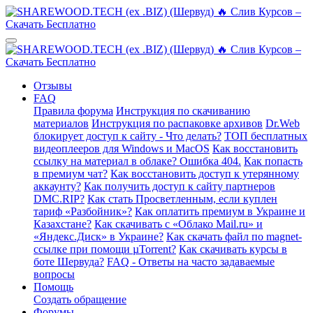
Отзывы
FAQ
Правила форума
Инструкция по скачиванию
материалов
Инструкция по распаковке архивов
Dr.Web
блокирует доступ к сайту - Что делать?
ТОП бесплатных
видеоплееров для Windows и MacOS
Как восстановить
ссылку на материал в облаке? Ошибка 404.
Как попасть
в премиум чат?
Как восстановить доступ к утерянному
аккаунту?
Как получить доступ к сайту партнеров
DMC.RIP?
Как стать Просветленным, если куплен
тариф «Разбойник»?
Как оплатить премиум в Украине и
Казахстане?
Как скачивать с «Облако Mail.ru» и
«Яндекс.Диск» в Украине?
Как скачать файл по magnet-
ссылке при помощи µTorrent?
Как скачивать курсы в
боте Шервуда?
FAQ - Ответы на часто задаваемые
вопросы
Помощь
Создать обращение
Форумы