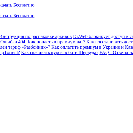
Инструкция по распаковке архивов
Dr.Web блокирует доступ к са
 Ошибка 404.
Как попасть в премиум чат?
Как восстановить дост
плен тариф «Разбойник»?
Как оплатить премиум в Украине и Каз
 µTorrent?
Как скачивать курсы в боте Шервуда?
FAQ - Ответы н