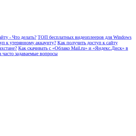
йту - Что делать?
ТОП бесплатных видеоплееров для Windows
уп к утерянному аккаунту?
Как получить доступ к сайту
ахстане?
Как скачивать с «Облако Mail.ru» и «Яндекс.Диск» в
а часто задаваемые вопросы