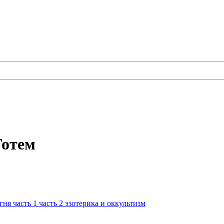
Тотем
огня
часть 1
часть 2
эзотерика и оккультизм