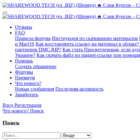
Отзывы
FAQ
Правила форума
Инструкция по скачиванию материалов
и MacOS
Как восстановить ссылку на материал в облаке?
партнеров DMC.RIP?
Как стать Просветленным, если ку
Украине?
Как скачать файл по magnet-ссылке при помощи
Помощь
Создать обращение
Форумы
Премиум
Что нового?
Новые сообщения
Последняя активность
Заработать
Вход
Регистрация
Что нового?
Поиск
Поиск