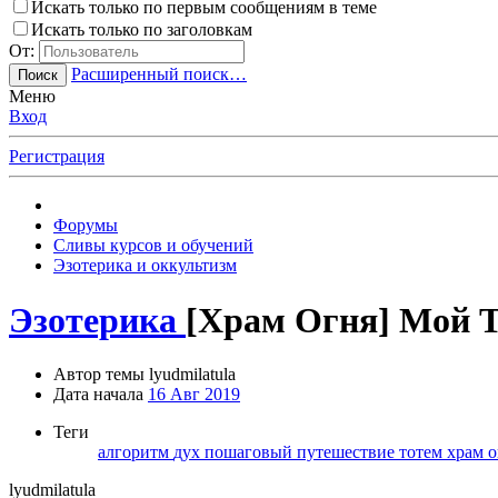
Искать только по первым сообщениям в теме
Искать только по заголовкам
От:
Расширенный поиск…
Поиск
Меню
Вход
Регистрация
Форумы
Сливы курсов и обучений
Эзотерика и оккультизм
Эзотерика
[Храм Огня] Мой 
Автор темы
lyudmilatula
Дата начала
16 Авг 2019
Теги
алгоритм
дух
пошаговый
путешествие
тотем
храм 
lyudmilatula