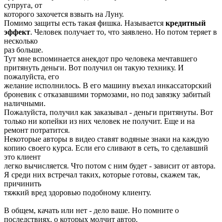
супруга, от
которого захочется взвыть на Луну.
Помимо защиты есть такая фишка. Называется
кредитный
эффект
. Человек получает то, что заявлено. Но потом теряет в
несколько
раз больше.
Тут мне вспоминается анекдот про человека мечтавшего
притянуть деньги. Вот получил он такую технику. И
пожалуйста, его
желание исполнилось. В его машину въехал инкассаторский
броневик с отказавшими тормозами, но под завязку забитый
наличными.
Пожалуйста, получил как заказывал - деньги притянуты. Вот
только ни копейки из них человек не получит. Еще и на
ремонт потратится.
Некоторые авторы в видео ставят водяные знаки на каждую
копию своего курса. Если его сливают в сеть, то сделавший
это клиент
легко вычисляется. Что потом с ним будет - зависит от автора.
Я среди них встречал таких, которые готовы, скажем так,
причинить
тяжкий вред здоровью подобному клиенту.
В общем, качать или нет - дело ваше. Но помните о
последствиях, о которых молчит автор.