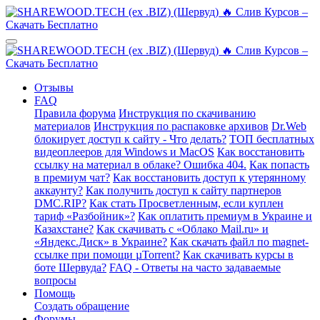
Отзывы
FAQ
Правила форума
Инструкция по скачиванию
материалов
Инструкция по распаковке архивов
Dr.Web
блокирует доступ к сайту - Что делать?
ТОП бесплатных
видеоплееров для Windows и MacOS
Как восстановить
ссылку на материал в облаке? Ошибка 404.
Как попасть
в премиум чат?
Как восстановить доступ к утерянному
аккаунту?
Как получить доступ к сайту партнеров
DMC.RIP?
Как стать Просветленным, если куплен
тариф «Разбойник»?
Как оплатить премиум в Украине и
Казахстане?
Как скачивать с «Облако Mail.ru» и
«Яндекс.Диск» в Украине?
Как скачать файл по magnet-
ссылке при помощи µTorrent?
Как скачивать курсы в
боте Шервуда?
FAQ - Ответы на часто задаваемые
вопросы
Помощь
Создать обращение
Форумы