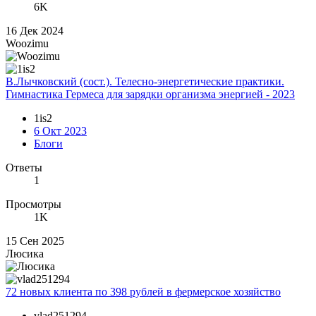
6K
16 Дек 2024
Woozimu
В.Лычковский (сост.). Телесно-энергетические практики.
Гимнастика Гермеса для зарядки организма энергией - 2023
1is2
6 Окт 2023
Блоги
Ответы
1
Просмотры
1K
15 Сен 2025
Люсика
72 новых клиента по 398 рублей в фермерское хозяйство
vlad251294