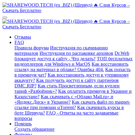
Отзывы
FAQ
Правила форума
Инструкция по скачиванию
материалов
Инструкция по распаковке архивов
Dr.Web
блокирует доступ к сайту - Что делать?
ТОП бесплатных
видеоплееров для Windows и MacOS
Как восстановить
ссылку на материал в облаке? Ошибка 404.
Как попасть
в премиум чат?
Как восстановить доступ к утерянному
аккаунту?
Как получить доступ к сайту партнеров
DMC.RIP?
Как стать Просветленным, если куплен
тариф «Разбойник»?
Как оплатить премиум в Украине и
Казахстане?
Как скачивать с «Облако Mail.ru» и
«Яндекс.Диск» в Украине?
Как скачать файл по magnet-
ссылке при помощи µTorrent?
Как скачивать курсы в
боте Шервуда?
FAQ - Ответы на часто задаваемые
вопросы
Помощь
Создать обращение
Форумы