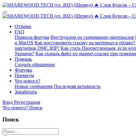
Отзывы
FAQ
Правила форума
Инструкция по скачиванию материалов
и MacOS
Как восстановить ссылку на материал в облаке?
партнеров DMC.RIP?
Как стать Просветленным, если ку
Украине?
Как скачать файл по magnet-ссылке при помощи
Помощь
Создать обращение
Форумы
Премиум
Что нового?
Новые сообщения
Последняя активность
Заработать
Вход
Регистрация
Что нового?
Поиск
Поиск