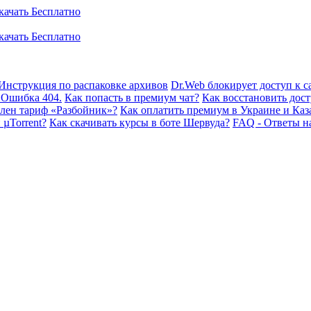
Инструкция по распаковке архивов
Dr.Web блокирует доступ к са
 Ошибка 404.
Как попасть в премиум чат?
Как восстановить дост
плен тариф «Разбойник»?
Как оплатить премиум в Украине и Каз
 µTorrent?
Как скачивать курсы в боте Шервуда?
FAQ - Ответы н