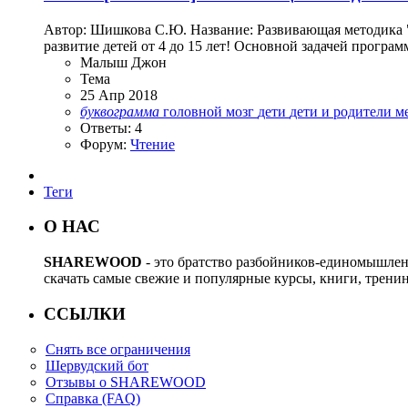
Автор: Шишкова С.Ю. Название: Развивающая методика "
развитие детей от 4 до 15 лет! Основной задачей програм
Малыш Джон
Тема
25 Апр 2018
буквограмма
головной мозг
дети
дети и родители
м
Ответы: 4
Форум:
Чтение
Теги
О НАС
SHAREWOOD
- это братство разбойников-единомышле
скачать самые свежие и популярные курсы, книги, трени
ССЫЛКИ
Снять все ограничения
Шервудский бот
Отзывы о SHAREWOOD
Справка (FAQ)