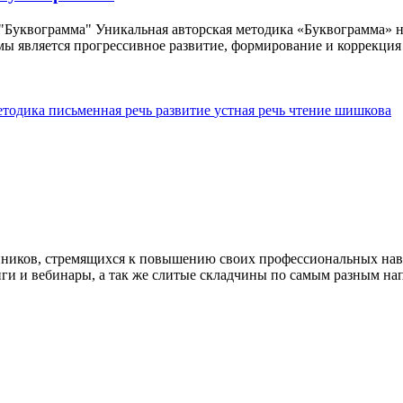
Буквограмма" Уникальная авторская методика «Буквограмма» н
мы является прогрессивное развитие, формирование и коррекция 
етодика
письменная речь
развитие
устная речь
чтение
шишкова
нников, стремящихся к повышению своих профессиональных на
нги и вебинары, а так же слитые складчины по самым разным на