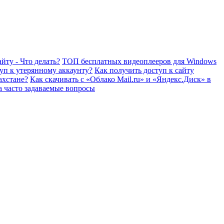
йту - Что делать?
ТОП бесплатных видеоплееров для Windows
уп к утерянному аккаунту?
Как получить доступ к сайту
ахстане?
Как скачивать с «Облако Mail.ru» и «Яндекс.Диск» в
а часто задаваемые вопросы