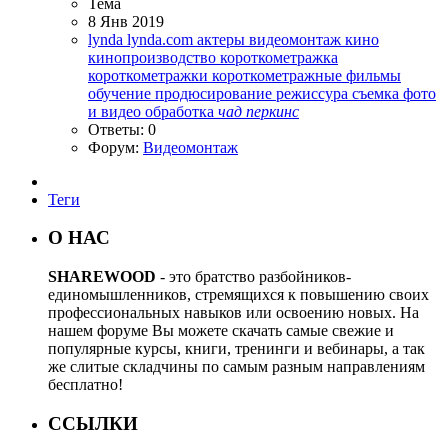
Тема
8 Янв 2019
lynda
lynda.com
актеры
видеомонтаж
кино
кинопроизводство
короткометражка
короткометражки
короткометражные фильмы
обучение
продюсирование
режиссура
съемка
фото
и видео обработка
чад
перкинс
Ответы: 0
Форум:
Видеомонтаж
Теги
О НАС
SHAREWOOD
- это братство разбойников-
единомышленников, стремящихся к повышению своих
профессиональных навыков или освоению новых. На
нашем форуме Вы можете скачать самые свежие и
популярные курсы, книги, тренинги и вебинары, а так
же слитые складчины по самым разным направлениям
бесплатно!
ССЫЛКИ