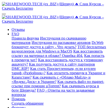
Отзывы
FAQ
Правила форума
Инструкция по скачиванию
материалов
Инструкция по распаковке архивов
Dr.Web
блокирует доступ к сайту - Что делать?
ТОП бесплатных
видеоплееров для Windows и MacOS
Как восстановить
ссылку на материал в облаке? Ошибка 404.
Как попасть
в премиум чат?
Как восстановить доступ к утерянному
аккаунту?
Как получить доступ к сайту партнеров
DMC.RIP?
Как стать Просветленным, если куплен
тариф «Разбойник»?
Как оплатить премиум в Украине и
Казахстане?
Как скачивать с «Облако Mail.ru» и
«Яндекс.Диск» в Украине?
Как скачать файл по magnet-
ссылке при помощи µTorrent?
Как скачивать курсы в
боте Шервуда?
FAQ - Ответы на часто задаваемые
вопросы
Помощь
Создать обращение
Форумы