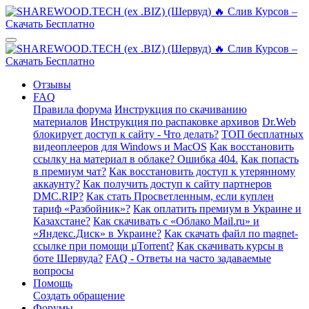
Отзывы
FAQ
Правила форума
Инструкция по скачиванию
материалов
Инструкция по распаковке архивов
Dr.Web
блокирует доступ к сайту - Что делать?
ТОП бесплатных
видеоплееров для Windows и MacOS
Как восстановить
ссылку на материал в облаке? Ошибка 404.
Как попасть
в премиум чат?
Как восстановить доступ к утерянному
аккаунту?
Как получить доступ к сайту партнеров
DMC.RIP?
Как стать Просветленным, если куплен
тариф «Разбойник»?
Как оплатить премиум в Украине и
Казахстане?
Как скачивать с «Облако Mail.ru» и
«Яндекс.Диск» в Украине?
Как скачать файл по magnet-
ссылке при помощи µTorrent?
Как скачивать курсы в
боте Шервуда?
FAQ - Ответы на часто задаваемые
вопросы
Помощь
Создать обращение
Форумы