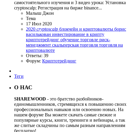
самостоятельного изучения и 3 видео урока: Установка
cryptoscalp; Регистрация на бирже binance...
Малыш Джон
Тема
17 Июл 2020
2020
cryptoscalp
блокчейн и криптовалюты
борис
василькован
инвестирование в крипту
криптотрейдинг
обучение торговле
риск-
менеджмент
скальперская торговля
торговля на
криптовалюте
Ответы: 39
Форум:
Криптотрейдинг
Теги
О НАС
SHAREWOOD
- это братство разбойников-
единомышленников, стремящихся к повышению своих
профессиональных навыков или освоению новых. На
нашем форуме Вы можете скачать самые свежие и
популярные курсы, книги, тренинги и вебинары, а так
же слитые складчины по самым разным направлениям
бесплатно!