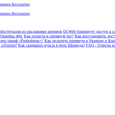
Инструкция по распаковке архивов
Dr.Web блокирует доступ к са
 Ошибка 404.
Как попасть в премиум чат?
Как восстановить дост
плен тариф «Разбойник»?
Как оплатить премиум в Украине и Каз
 µTorrent?
Как скачивать курсы в боте Шервуда?
FAQ - Ответы н