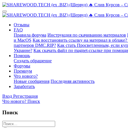
Отзывы
FAQ
Правила форума
Инструкция по скачиванию материалов
и MacOS
Как восстановить ссылку на материал в облаке?
партнеров DMC.RIP?
Как стать Просветленным, если ку
Украине?
Как скачать файл по magnet-ссылке при помощи
Помощь
Создать обращение
Форумы
Премиум
Что нового?
Новые сообщения
Последняя активность
Заработать
Вход
Регистрация
Что нового?
Поиск
Поиск