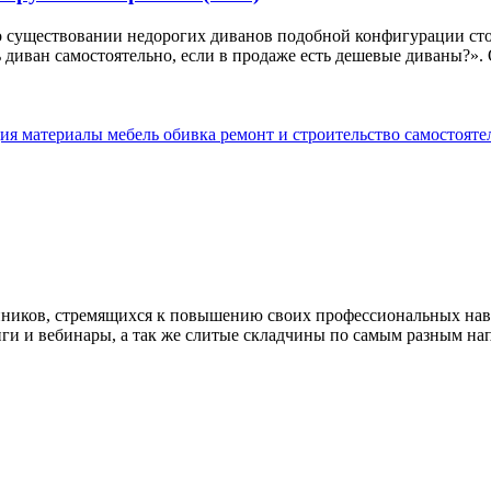
о существовании недорогих диванов подобной конфигурации стои
 диван самостоятельно, если в продаже есть дешевые диваны?». 
ция
материалы
мебель
обивка
ремонт и строительство
самостояте
нников, стремящихся к повышению своих профессиональных на
нги и вебинары, а так же слитые складчины по самым разным на