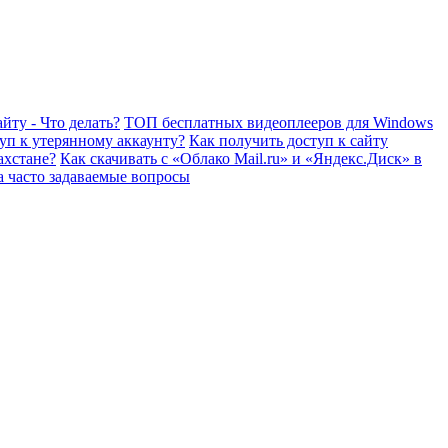
йту - Что делать?
ТОП бесплатных видеоплееров для Windows
уп к утерянному аккаунту?
Как получить доступ к сайту
ахстане?
Как скачивать с «Облако Mail.ru» и «Яндекс.Диск» в
а часто задаваемые вопросы