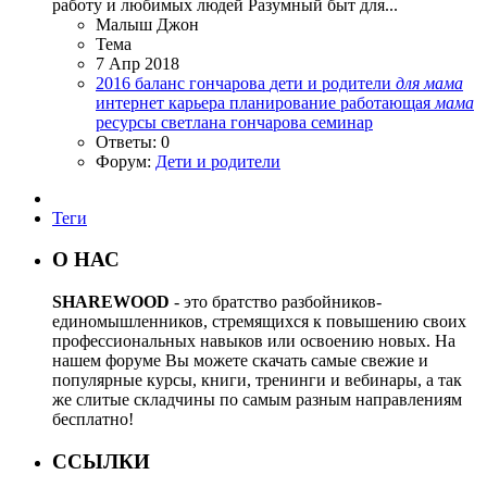
работу и любимых людей Разумный быт для...
Малыш Джон
Тема
7 Апр 2018
2016
баланс
гончарова
дети и родители
для
мама
интернет
карьера
планирование
работающая
мама
ресурсы
светлана гончарова
семинар
Ответы: 0
Форум:
Дети и родители
Теги
О НАС
SHAREWOOD
- это братство разбойников-
единомышленников, стремящихся к повышению своих
профессиональных навыков или освоению новых. На
нашем форуме Вы можете скачать самые свежие и
популярные курсы, книги, тренинги и вебинары, а так
же слитые складчины по самым разным направлениям
бесплатно!
ССЫЛКИ