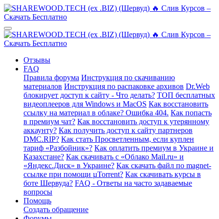
Отзывы
FAQ
Правила форума
Инструкция по скачиванию
материалов
Инструкция по распаковке архивов
Dr.Web
блокирует доступ к сайту - Что делать?
ТОП бесплатных
видеоплееров для Windows и MacOS
Как восстановить
ссылку на материал в облаке? Ошибка 404.
Как попасть
в премиум чат?
Как восстановить доступ к утерянному
аккаунту?
Как получить доступ к сайту партнеров
DMC.RIP?
Как стать Просветленным, если куплен
тариф «Разбойник»?
Как оплатить премиум в Украине и
Казахстане?
Как скачивать с «Облако Mail.ru» и
«Яндекс.Диск» в Украине?
Как скачать файл по magnet-
ссылке при помощи µTorrent?
Как скачивать курсы в
боте Шервуда?
FAQ - Ответы на часто задаваемые
вопросы
Помощь
Создать обращение
Форумы