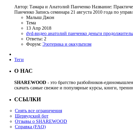
Автор: Тамара и Анатолий Панченко Название: Практиче
Панченко Запись семинара 21 августа 2010 года по управ
Малыш Джон
Тема
13 Апр 2018
dvd-видео
анатолий панченко
деньги
продолжитель
Ответы: 2
Форум:
Эзотерика и оккультизм
Теги
О НАС
SHAREWOOD
- это братство разбойников-единомышле
скачать самые свежие и популярные курсы, книги, трени
ССЫЛКИ
Снять все ограничения
Шервудский бот
Отзывы о SHAREWOOD
Справка (FAQ)