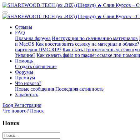
Отзывы
FAQ
Правила форума
Инструкция по скачиванию материалов
и MacOS
Как восстановить ссылку на материал в облаке?
партнеров DMC.RIP?
Как стать Просветленным, если ку
Украине?
Как скачать файл по magnet-ссылке при помощи
Помощь
Создать обращение
Форумы
Премиум
Что нового?
Новые сообщения
Последняя активность
Заработать
Вход
Регистрация
Что нового?
Поиск
Поиск