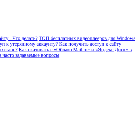
йту - Что делать?
ТОП бесплатных видеоплееров для Windows
уп к утерянному аккаунту?
Как получить доступ к сайту
ахстане?
Как скачивать с «Облако Mail.ru» и «Яндекс.Диск» в
а часто задаваемые вопросы