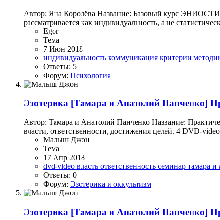
Автор: Яна Королёва Название: Базовый курс ЭНИОСТИЛЬ
рассматривается как индивидуальность, а не статистиче
Egor
Тема
7 Июн 2018
индивидуальность
коммуникация
критерии
методи
Ответы: 5
Форум:
Психология
Эзотерика
[Тамара и Анатолий Панченко] П
Автор: Тамара и Анатолий Панченко Название: Практиче
власти, ответственности, достижения целей. 4 DVD-video
Малыш Джон
Тема
17 Апр 2018
dvd-video
власть
ответственность
семинар
тамара и
Ответы: 0
Форум:
Эзотерика и оккультизм
Эзотерика
[Тамара и Анатолий Панченко] П