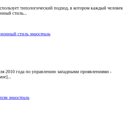
пользует типологический подход, в котором каждый человек
нный стиль...
ционный стиль
эниостиль
ля 2010 года по управлению западными проявлениями -
ое]...
тизм
эниостиль