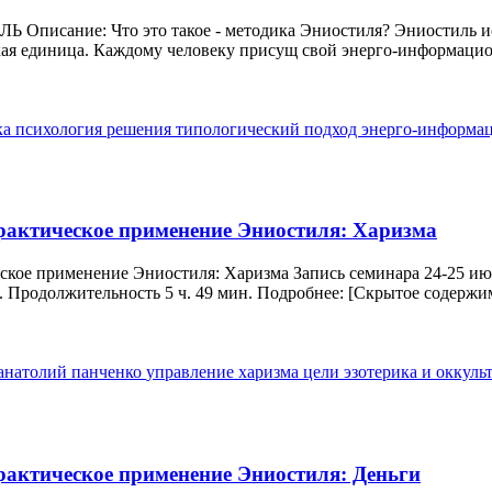
 Описание: Что это такое - методика Эниостиля? Эниостиль ис
ская единица. Каждому человеку присущ свой энерго-информацио
ка
психология
решения
типологический подход
энерго-информа
рактическое применение Эниостиля: Харизма
ское применение Эниостиля: Харизма Запись семинара 24-25 ию
. Продолжительность 5 ч. 49 мин. Подробнее: [Скрытое содержим
 анатолий панченко
управление
харизма
цели
эзотерика и оккуль
рактическое применение Эниостиля: Деньги