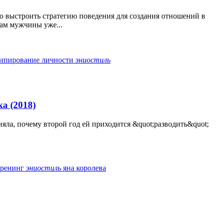
выстроить стратегию поведения для создания отношений в
вам мужчины уже...
ипирование личности
эниостиль
а (2018)
ла, почему второй год ей приходится &quot;разводить&quot;
тренинг
эниостиль
яна королева