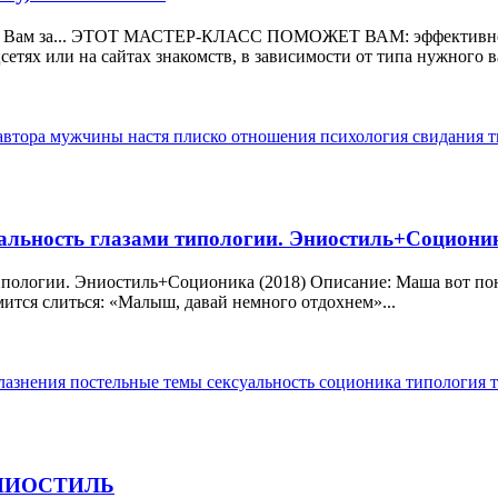
если Вам за... ЭТОТ МАСТЕР-КЛАСС ПОМОЖЕТ ВАМ: эффективно 
етях или на сайтах знакомств, в зависимости от типа нужного 
автора
мужчины
настя плиско
отношения
психология
свидания
т
альность глазами типологии. Эниостиль+Соционик
ипологии. Эниостиль+Соционика (2018) Описание: Маша вот поня
мится слиться: «Малыш, давай немного отдохнем»...
блазнения
постельные темы
сексуальность
соционика
типология
 ЭНИОСТИЛЬ