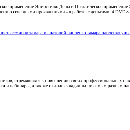
ское применение Эниостиля: Деньги Практическое применение 
лению северными проявлениями - в работе, с деньгами. 4 DVD-vi
ность
семинар
тамара и анатолий панченко
тамара панченко
упр
нников, стремящихся к повышению своих профессиональных на
нги и вебинары, а так же слитые складчины по самым разным на