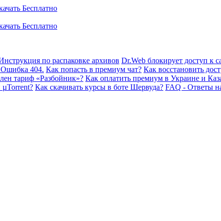
Инструкция по распаковке архивов
Dr.Web блокирует доступ к са
 Ошибка 404.
Как попасть в премиум чат?
Как восстановить дост
плен тариф «Разбойник»?
Как оплатить премиум в Украине и Каз
 µTorrent?
Как скачивать курсы в боте Шервуда?
FAQ - Ответы н