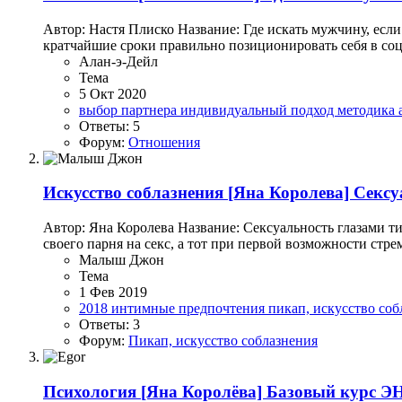
Автор: Настя Плиско Название: Где искать мужчину, 
кратчайшие сроки правильно позиционировать себя в соцс
Алан-э-Дейл
Тема
5 Окт 2020
выбор партнера
индивидуальный подход
методика 
Ответы: 5
Форум:
Отношения
Искусство соблазнения
[Яна Королева] Сексу
Автор: Яна Королева Название: Сексуальность глазами т
своего парня на секс, а тот при первой возможности стре
Малыш Джон
Тема
1 Фев 2019
2018
интимные предпочтения
пикап, искусство со
Ответы: 3
Форум:
Пикап, искусство соблазнения
Психология
[Яна Королёва] Базовый курс