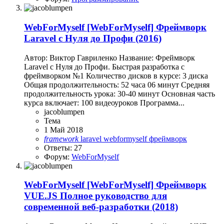
WebForMyself
[WebForMyself] Фреймворк
Laravel с Нуля до Профи (2016)
Автор: Виктор Гавриленко Название: Фреймворк
Laravel с Нуля до Профи. Быстрая разработка с
фреймворком №1 Количество дисков в курсе: 3 диска
Общая продолжительность: 52 часа 06 минут Средняя
продолжительность урока: 30-40 минут Основная часть
курса включает: 100 видеоуроков Программа...
jacoblumpen
Тема
1 Май 2018
framework
laravel
webformyself
фреймворк
Ответы: 27
Форум:
WebForMyself
WebForMyself
[WebForMyself] Фреймворк
VUE.JS Полное руководство для
современной веб-разработки (2018)