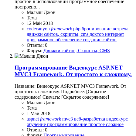
простой в использовании программное обеспечение
построено...
Малыш Джон
Тема
12 Май 2018
codecanyon
framework
php
бронирование
встреча
движки сайтов, скрипты, cms
доктор
интернет
программное обеспечение
создание сайтов
Ответы: 0
Форум:
Движки сайтов, Скрипты, CMS
Программирование
Видеокурс ASP.NET
MVC3 Framework. От простого к сложному.
Название: Видеокурс ASP.NET MVC3 Framework. От
простого к сложному. Подробнее: [Скрытое
содержимое] Скачать: [Скрытое содержимое]
Малыш Джон
Тема
1 Май 2018
aspnet
framework
mvc3
веб-разработка
видеокурс
обучение
программирование
простое
сложное
Ответы: 0
Форум:
Программирование