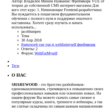
Автор: Владилен Минин Название: Фреймворк VUE от
теории до собственной CMS интернет-магазина Для
кого этот курс: 1. Начинающие Frontend-разработчики:
Вы нуждаетесь в пошаговом фундаментальном
обучении с полного нуля и поддержке опытного
наставника. Хотите сразу изучить и начать
использовать...
jacoblumpen
Тема
30 Апр 2018
framework
vue
vue.js
webformyself
фреймворк
Ответы: 2
Форум:
WebForMyself
Теги
О НАС
SHAREWOOD
- это братство разбойников-
единомышленников, стремящихся к повышению своих
профессиональных навыков или освоению новых. На
нашем форуме Вы можете скачать самые свежие и
популярные курсы, книги, тренинги и вебинары, а так
же слитые складчины по самым разным направлениям