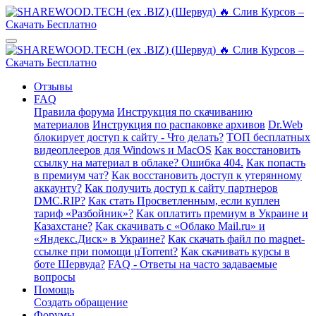
Отзывы
FAQ
Правила форума
Инструкция по скачиванию
материалов
Инструкция по распаковке архивов
Dr.Web
блокирует доступ к сайту - Что делать?
ТОП бесплатных
видеоплееров для Windows и MacOS
Как восстановить
ссылку на материал в облаке? Ошибка 404.
Как попасть
в премиум чат?
Как восстановить доступ к утерянному
аккаунту?
Как получить доступ к сайту партнеров
DMC.RIP?
Как стать Просветленным, если куплен
тариф «Разбойник»?
Как оплатить премиум в Украине и
Казахстане?
Как скачивать с «Облако Mail.ru» и
«Яндекс.Диск» в Украине?
Как скачать файл по magnet-
ссылке при помощи µTorrent?
Как скачивать курсы в
боте Шервуда?
FAQ - Ответы на часто задаваемые
вопросы
Помощь
Создать обращение
Форумы