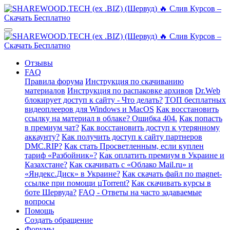
Отзывы
FAQ
Правила форума
Инструкция по скачиванию
материалов
Инструкция по распаковке архивов
Dr.Web
блокирует доступ к сайту - Что делать?
ТОП бесплатных
видеоплееров для Windows и MacOS
Как восстановить
ссылку на материал в облаке? Ошибка 404.
Как попасть
в премиум чат?
Как восстановить доступ к утерянному
аккаунту?
Как получить доступ к сайту партнеров
DMC.RIP?
Как стать Просветленным, если куплен
тариф «Разбойник»?
Как оплатить премиум в Украине и
Казахстане?
Как скачивать с «Облако Mail.ru» и
«Яндекс.Диск» в Украине?
Как скачать файл по magnet-
ссылке при помощи µTorrent?
Как скачивать курсы в
боте Шервуда?
FAQ - Ответы на часто задаваемые
вопросы
Помощь
Создать обращение
Форумы