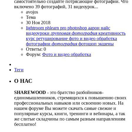
самостоятельно создайте потрясающие фотографии. Что
включено 39 фотографий, 31 видеоурок...
avojos
Тема
30 Ноя 2018
lightroom
phlearn pro
photoshop
аарон найс
видеоуроки
групповая
фотография
креативность
курс
ретуширование
фото и видео обработка
фотографии
фотография
фотошоп
экшены
Ответы: 0
Форум:
Фото и видео обработка
Теги
О НАС
SHAREWOOD
- это братство разбойников-
единомышленников, стремящихся к повышению своих
профессиональных навыков или освоению новых. На
нашем форуме Вы можете скачать самые свежие и
популярные курсы, книги, тренинги и вебинары, а так
же слитые складчины по самым разным направлениям
бесплатно!