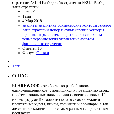
стратегии №1 ☑ Разбор лайв стратегии №2 ☑ Разбор
лайв стратегии...
PozdeY
Тема
4 Мар 2018
анализ и аналитика
букмекерские конторы
гумеров
лайв стратегии
покер и букмекерские конторы
правила игры
система игры
ставки
ставки на
тенис
терминология
управление азартом
финансовые стратегии
Ответы: 10
Форум:
Ставки
Теги
О НАС
SHAREWOOD
- это братство разбойников-
единомышленников, стремящихся к повышению своих
профессиональных навыков или освоению новых. На
нашем форуме Вы можете скачать самые свежие и
популярные курсы, книги, тренинги и вебинары, а так
же слитые складчины по самым разным направлениям
бесплатно!