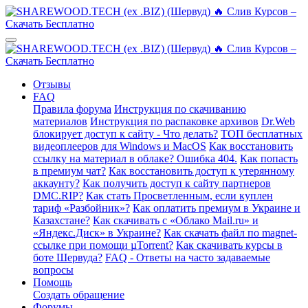
Отзывы
FAQ
Правила форума
Инструкция по скачиванию
материалов
Инструкция по распаковке архивов
Dr.Web
блокирует доступ к сайту - Что делать?
ТОП бесплатных
видеоплееров для Windows и MacOS
Как восстановить
ссылку на материал в облаке? Ошибка 404.
Как попасть
в премиум чат?
Как восстановить доступ к утерянному
аккаунту?
Как получить доступ к сайту партнеров
DMC.RIP?
Как стать Просветленным, если куплен
тариф «Разбойник»?
Как оплатить премиум в Украине и
Казахстане?
Как скачивать с «Облако Mail.ru» и
«Яндекс.Диск» в Украине?
Как скачать файл по magnet-
ссылке при помощи µTorrent?
Как скачивать курсы в
боте Шервуда?
FAQ - Ответы на часто задаваемые
вопросы
Помощь
Создать обращение
Форумы