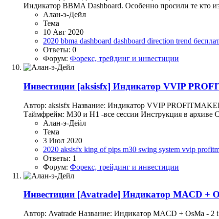
Индикатор BBMA Dashboard. Особенно просили те кто изу
Алан-э-Дейл
Тема
10 Авг 2020
2020
bbma dashboard
dashboard direction trend
беспла
Ответы: 0
Форум:
Форекс, трейдинг и инвестиции
Инвестиции
[aksisfx] Индикатор VVIP PROFI
Автор: aksisfx Название: Индикатор VVIP PROFITMAKER (
Таймфрейм: M30 и H1 -все сессии Инструкция в архиве С
Алан-э-Дейл
Тема
3 Июл 2020
2020
aksisfx
king of pips
m30
swing system
vvip profit
Ответы: 1
Форум:
Форекс, трейдинг и инвестиции
Инвестиции
[Avatrade] Индикатор MACD + OsM
Автор: Avatrade Название: Индикатор MACD + OsMa - 