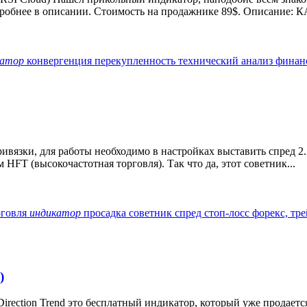
обнее в описании. Стоимость на продажнике 89$. Описание: К
катор
конвергенция
перекупленность
технический анализ
финан
ривязки, для работы необходимо в настройках выставить спред 2.
HFT (высокочастотная торговля). Так что да, этот советник...
рговля
индикатор
просадка
советник
спред
стоп-лосс
форекс, тр
)
Direction Trend это бесплатный индикатор, который уже продается