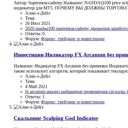
Автор: Supremeaccademy Название: NASDAQ100 price action
индикатор для МТ5. ПОЧЕМУ ВЫ ДОЛЖНЫ ТОРГОВАТЬ НА
Алан-э-Дейл
Тема
26 Июл 2021
2020
nasdaq100
supremeaccademy
движения
заработ
Ответы: 0
Форум:
Форекс, трейдинг и инвестиции
Инвестиции
Индикатор FX Arcanum без прив
Название: Индикатор FX Arcanum без привязки Индикатор
также использует алгоритм, который показывает текущую 
Алан-э-Дейл
Тема
4 Май 2021
fx arcanum
анализ
индикатор
оповещения
сигналы
Ответы: 1
Форум:
Форекс, трейдинг и инвестиции
Скальпинг
Scalping God Indicator