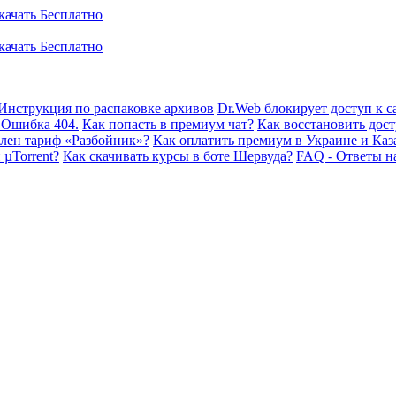
Инструкция по распаковке архивов
Dr.Web блокирует доступ к са
 Ошибка 404.
Как попасть в премиум чат?
Как восстановить дост
плен тариф «Разбойник»?
Как оплатить премиум в Украине и Каз
 µTorrent?
Как скачивать курсы в боте Шервуда?
FAQ - Ответы н