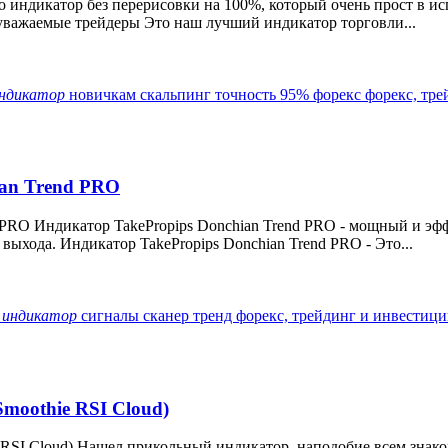
- это индикатор без перерисовки на 100%, который очень прост в и
, уважаемые трейдеры Это наш лучший индикатор торговли...
ндикатор
новичкам
скальпинг
точность 95%
форекс
форекс, тр
ian Trend PRO
d PRO Индикатор TakePropips Donchian Trend PRO - мощный и э
выхода. Индикатор TakePropips Donchian Trend PRO - Это...
д
индикатор
сигналы
сканер
тренд
форекс, трейдинг и инвестиц
Smoothie RSI Cloud)
e RSI Cloud) Нашел прикольный индикатор, наподобие всем знак