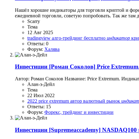
Нашёл хорошие индикаторы для торговли криптой и форек
ежедневной торговли, советую попробовать. Так же там 
Scarry
Тема
12 Авг 2025
tradingview
алго-трейдинг
бесплатно
индикатор
кр
Ответы: 0
Форум:
Халява
Инвестиции
[Роман Соколов] Price Extremum
Автор: Роман Соколов Название: Price Extremum. Индика
Алан-э-Дейл
Тема
22 Июл 2022
2022
price extremum
автор
валютный рынок
индика
Ответы: 15
Форум:
Форекс, трейдинг и инвестиции
Инвестиции
[Supremeaccademy] NASDAQ100 pri