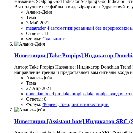
Название: Scalping God Indicator Scalping God Indicator 
Вы получите все файлы в виде zip-архива. Здравствуйте
Алан-э-Дейл
Тема
3 Май 2021
metatrader 4
автоматизированный
без перерисовки
и
Ответы: 11
Форум:
Скальпинг
Инвестиции
[Take Propips] Индикатор Donch
Автор: Take Propips Название: Индикатор Donchian Tren
направление тренда и предоставляет вам сигналы входа и 
Алан-э-Дейл
Тема
27 Апр 2021
donchian trend pro
take propips
takepropips
вход
выхо
Ответы: 0
Форум:
Форекс, трейдинг и инвестиции
Инвестиции
[Assistant-bots] Индикатор SRC (
Автор: Assistant-bots Название: Индикатор SRC (Smoothi