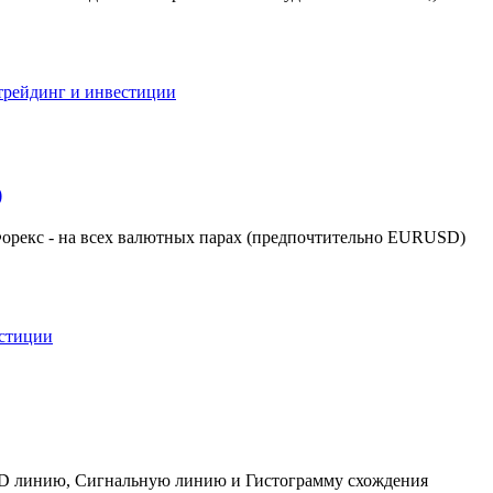
 трейдинг и инвестиции
)
_Форекс - на всех валютных парах (предпочтительно EURUSD)
естиции
CD линию, Сигнальную линию и Гистограмму схождения