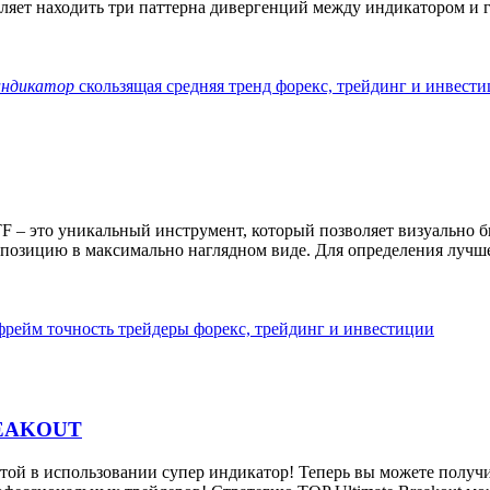
ляет находить три паттерна дивергенций между индикатором и г
индикатор
скользящая средняя
тренд
форекс, трейдинг и инвест
TF – это уникальный инструмент, который позволяет визуально б
 позицию в максимально наглядном виде. Для определения лучше
фрейм
точность
трейдеры
форекс, трейдинг и инвестиции
REAKOUT
в использовании супер индикатор! Теперь вы можете получит