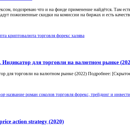
сом, подозреваю что и на фонде применение найдётся. Там есть 
дадут пожизненные скидки на комиссии на биржах и есть качеств
ипта
криптовалюта
торговля
форекс
халява
. Индикатор для торговли на валютном рынке (202
тор для торговли на валютном рынке (2022) Подробнее: [Скрыто
тор
название
роман соколов
торговля
форекс, трейдинг и инвест
ce action strategy (2020)