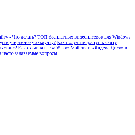
йту - Что делать?
ТОП бесплатных видеоплееров для Windows
уп к утерянному аккаунту?
Как получить доступ к сайту
ахстане?
Как скачивать с «Облако Mail.ru» и «Яндекс.Диск» в
а часто задаваемые вопросы