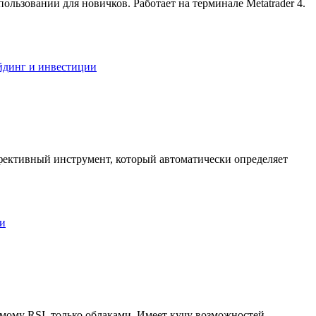
спользовании для новичков. Работает на терминале Metatrader 4.
ейдинг и инвестиции
ффективный инструмент, который автоматически определяет
ии
омому RSI, только облаками. Имеет кучу возможностей,