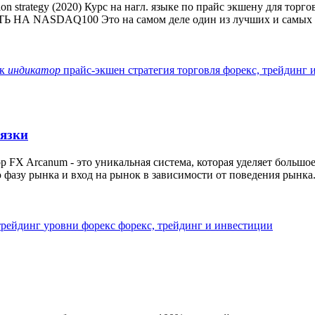
 strategy (2020) Курс на нагл. языке по прайс экшену для торгов
 NASDAQ100 Это на самом деле один из лучших и самых пр
ок
индикатор
прайс-экшен
стратегия
торговля
форекс, трейдинг 
язки
 FX Arcanum - это уникальная система, которая уделяет большо
фазу рынка и вход на рынок в зависимости от поведения рынка. 
трейдинг
уровни
форекс
форекс, трейдинг и инвестиции