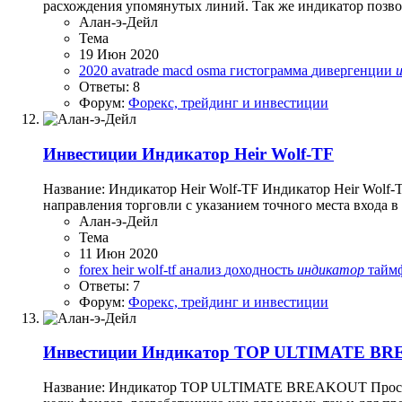
расхождения упомянутых линий. Так же индикатор позво
Алан-э-Дейл
Тема
19 Июн 2020
2020
avatrade
macd
osma
гистограмма
дивергенции
Ответы: 8
Форум:
Форекс, трейдинг и инвестиции
Инвестиции
Индикатор Heir Wolf-TF
Название: Индикатор Heir Wolf-TF Индикатор Heir Wolf-
направления торговли с указанием точного места входа в
Алан-э-Дейл
Тема
11 Июн 2020
forex
heir wolf-tf
анализ
доходность
индикатор
тайм
Ответы: 7
Форум:
Форекс, трейдинг и инвестиции
Инвестиции
Индикатор TOP ULTIMATE B
Название: Индикатор TOP ULTIMATE BREAKOUT Простой 