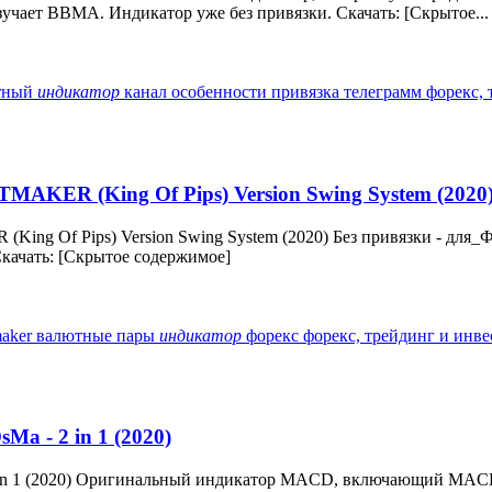
чает BBMA. Индикатор уже без привязки. Скачать: [Скрытое...
тный
индикатор
канал
особенности
привязка
телеграмм
форекс,
TMAKER (King Of Pips) Version Swing System (2020
King Of Pips) Version Swing System (2020) Без привязки - для
качать: [Скрытое содержимое]
maker
валютные пары
индикатор
форекс
форекс, трейдинг и инв
a - 2 in 1 (2020)
2 in 1 (2020) Оригинальный индикатор MACD, включающий MA