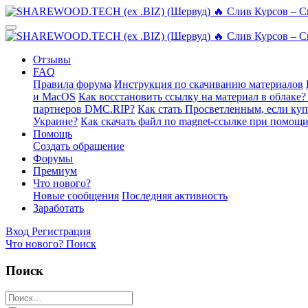
Отзывы
FAQ
Правила форума
Инструкция по скачиванию материалов
и MacOS
Как восстановить ссылку на материал в облаке?
партнеров DMC.RIP?
Как стать Просветленным, если ку
Украине?
Как скачать файл по magnet-ссылке при помощи
Помощь
Создать обращение
Форумы
Премиум
Что нового?
Новые сообщения
Последняя активность
Заработать
Вход
Регистрация
Что нового?
Поиск
Поиск