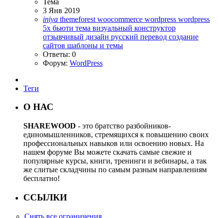
Тема
3 Янв 2019
iniya
themeforest
woocommerce
wordpress
wordpress
5x
бьюти тема
визуальный конструктор
отзывчивый дизайн
русский перевод
создание
сайтов
шаблоны и темы
Ответы: 0
Форум:
WordPress
Теги
О НАС
SHAREWOOD
- это братство разбойников-
единомышленников, стремящихся к повышению своих
профессиональных навыков или освоению новых. На
нашем форуме Вы можете скачать самые свежие и
популярные курсы, книги, тренинги и вебинары, а так
же слитые складчины по самым разным направлениям
бесплатно!
ССЫЛКИ
Снять все ограничения