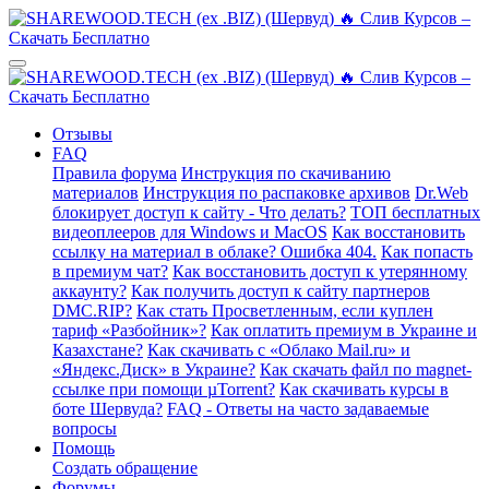
Отзывы
FAQ
Правила форума
Инструкция по скачиванию
материалов
Инструкция по распаковке архивов
Dr.Web
блокирует доступ к сайту - Что делать?
ТОП бесплатных
видеоплееров для Windows и MacOS
Как восстановить
ссылку на материал в облаке? Ошибка 404.
Как попасть
в премиум чат?
Как восстановить доступ к утерянному
аккаунту?
Как получить доступ к сайту партнеров
DMC.RIP?
Как стать Просветленным, если куплен
тариф «Разбойник»?
Как оплатить премиум в Украине и
Казахстане?
Как скачивать с «Облако Mail.ru» и
«Яндекс.Диск» в Украине?
Как скачать файл по magnet-
ссылке при помощи µTorrent?
Как скачивать курсы в
боте Шервуда?
FAQ - Ответы на часто задаваемые
вопросы
Помощь
Создать обращение
Форумы