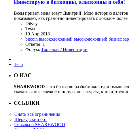
Инвестирую в биткоины, альткоины и себя!
Всем привет, меня зовут Дмитрий! Мою историю взлетов и 
показывает, как грамотно инвестировать с доходом более 1
DiKey
Тема
19 Апр 2018
bitcoin
высокодоходный
высокодоходный бизнес
за
Ответы: 1
Форум:
Торговля / Инвестиции
Теги
О НАС
SHAREWOOD
- это братство разбойников-единомышле
скачать самые свежие и популярные курсы, книги, трени
ССЫЛКИ
Снять все ограничения
Шервудский бот
Отзывы о SHAREWOOD