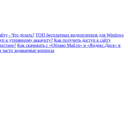
йту - Что делать?
ТОП бесплатных видеоплееров для Windows
уп к утерянному аккаунту?
Как получить доступ к сайту
ахстане?
Как скачивать с «Облако Mail.ru» и «Яндекс.Диск» в
а часто задаваемые вопросы