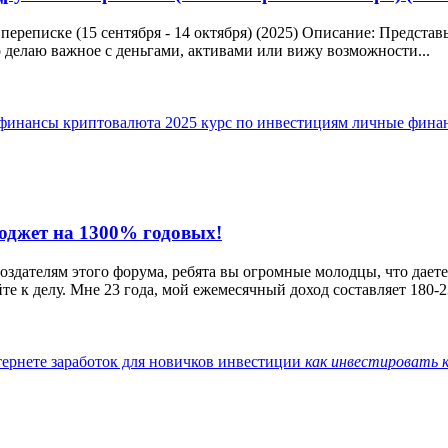
ереписке (15 сентября - 14 октября) (2025) Описание: Представь
то делаю важное с деньгами, активами или вижу возможности...
 финансы
криптовалюта 2025
курс по инвестициям
личные фина
юджет на 1300% годовых!
оздателям этого форума, ребята вы огромные молодцы, что дает
те к делу. Мне 23 года, мой ежемесячный доход составляет 180-23
тернете
заработок для новичков
инвестиции
как
инвестировать