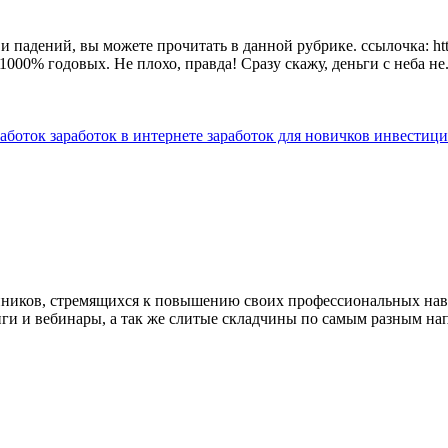
падений, вы можете прочитать в данной рубрике. ссылочка: https
000% годовых. Не плохо, правда! Сразу скажу, деньги с неба не.
работок
заработок в интернете
заработок для новичков
инвестиц
нников, стремящихся к повышению своих профессиональных на
нги и вебинары, а так же слитые складчины по самым разным на