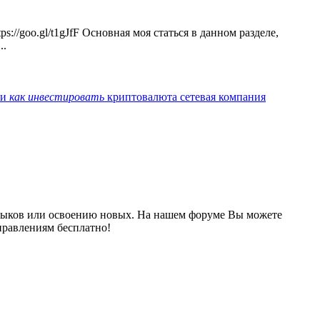
://goo.gl/t1gJfF Основная моя статься в данном разделе,
..
ии
как
инвестировать
криптовалюта
сетевая компания
выков или освоению новых. На нашем форуме Вы можете
правлениям бесплатно!