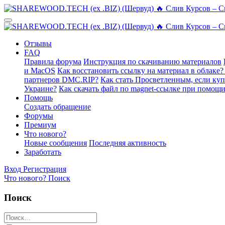
Отзывы
FAQ
Правила форума
Инструкция по скачиванию материалов
и MacOS
Как восстановить ссылку на материал в облаке?
партнеров DMC.RIP?
Как стать Просветленным, если ку
Украине?
Как скачать файл по magnet-ссылке при помощи
Помощь
Создать обращение
Форумы
Премиум
Что нового?
Новые сообщения
Последняя активность
Заработать
Вход
Регистрация
Что нового?
Поиск
Поиск