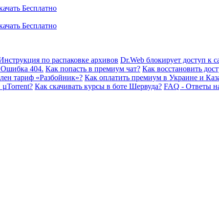
Инструкция по распаковке архивов
Dr.Web блокирует доступ к са
 Ошибка 404.
Как попасть в премиум чат?
Как восстановить дост
плен тариф «Разбойник»?
Как оплатить премиум в Украине и Каз
 µTorrent?
Как скачивать курсы в боте Шервуда?
FAQ - Ответы н