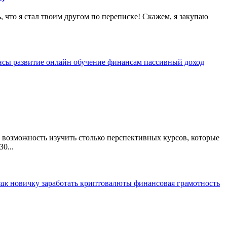
, что я стал твоим другом по переписке! Скажем, я закупаю
нсы развитие
онлайн обучение финансам
пассивный доход
е возможность изучить столько перспективных курсов, которые
0...
как
новичку заработать
криптовалюты
финансовая грамотность