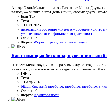
Автор: Эван-Мультипликатор Название: Канал Друзья по п
валюту — значит, в этот день я пишу своему другу. Что-
Брат Тук
Тема
19 Окт 2025
инвестиции обучение
как
инвестировать
крипто и
умные инвестиции
финансовая грамотность
Ответы: 5
Форум:
Форекс, трейдинг и инвестиции
Как с помощью биткоина, я увеличил свой б
Привет! Меня зовут, Дима. Сразу выражу благодарность с
не все могут себе позволить, из других источников! Давай
DiKey
Тема
19 Апр 2018
bitcoin
быстрый заработок
заработок
заработок в ин
Ответы: 0
Форум:
Криптовалюты