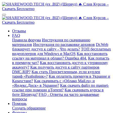
Отзывы
FAQ
Правила форума
Инструкция по скачиванию
материалов
Инструкция по распаковке архивов
Dr.Web
блокирует доступ к сайту - Что делать?
ТОП бесплатных
видеоплееров для Windows и MacOS
Как восстановить
ссылку на материал в облаке? Ошибка 404.
Как попасть
в премиум чат?
Как восстановить доступ к утерянному
аккаунту?
Как получить доступ к сайту партнеров
DMC.RIP?
Как стать Просветленным, если куплен
тариф «Разбойник»?
Как оплатить премиум в Украине и
Казахстане?
Как скачивать с «Облако Mail.ru» и
«Яндекс.Диск» в Украине?
Как скачать файл по magnet-
ссылке при помощи µTorrent?
Как скачивать курсы в
боте Шервуда?
FAQ - Ответы на часто задаваемые
вопросы
Помощь
Создать обращение
Форумы