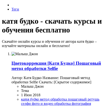
Теги
катя будко - скачать курсы и
обучения бесплатно
Скачайте онлайн курсы и обучения от автора катя будко –
изучайте материалы онлайн и бесплатно!
Цветокоррекция
[Катя Будко] Пошаговый
метод обработки Selfie
Автор: Катя Будко Название: Пошаговый метод
обработки Selfie Скачать: [Скрытое содержимое]
Малыш Джон
Тема
1 Июн 2018
катя
будко
метод
обработка
пошаговый
ретушь
селфи
фото и видео обработка
фотография