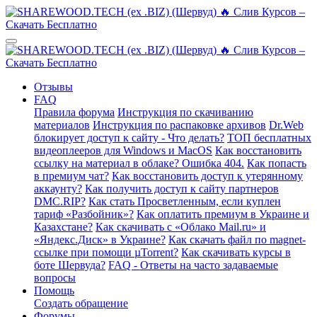
Отзывы
FAQ
Правила форума
Инструкция по скачиванию
материалов
Инструкция по распаковке архивов
Dr.Web
блокирует доступ к сайту - Что делать?
ТОП бесплатных
видеоплееров для Windows и MacOS
Как восстановить
ссылку на материал в облаке? Ошибка 404.
Как попасть
в премиум чат?
Как восстановить доступ к утерянному
аккаунту?
Как получить доступ к сайту партнеров
DMC.RIP?
Как стать Просветленным, если куплен
тариф «Разбойник»?
Как оплатить премиум в Украине и
Казахстане?
Как скачивать с «Облако Mail.ru» и
«Яндекс.Диск» в Украине?
Как скачать файл по magnet-
ссылке при помощи µTorrent?
Как скачивать курсы в
боте Шервуда?
FAQ - Ответы на часто задаваемые
вопросы
Помощь
Создать обращение
Форумы