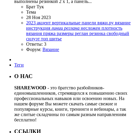
выполнены резинкой 2 х 1, а панель...
Брат Тук
Тема
28 Ноя 2023
2023
акцент
вертикальные панели
вяжи.ру
вязание
инструкция
линии
реглана
несложен
плотность
вязания
пряжа
размеры
реглан
резинка
свободный
силуэт
топ
шитье
Ответы: 3
Форум:
Вязание
Теги
О НАС
SHAREWOOD
- это братство разбойников-
единомышленников, стремящихся к повышению своих
профессиональных навыков или освоению новых. На
нашем форуме Вы можете скачать самые свежие и
популярные курсы, книги, тренинги и вебинары, а так
же слитые складчины по самым разным направлениям
бесплатно!
ССЫЛКИ