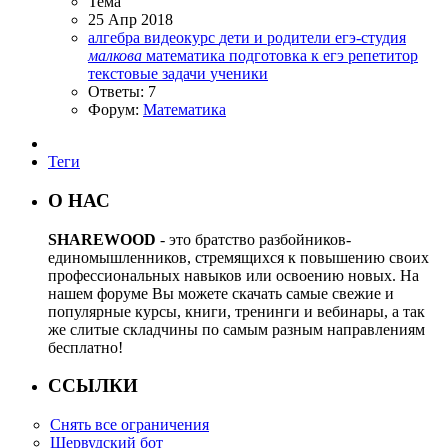
Тема
25 Апр 2018
алгебра
видеокурс
дети и родители
егэ-студия
малкова
математика
подготовка к егэ
репетитор
текстовые задачи
ученики
Ответы: 7
Форум:
Математика
Теги
О НАС
SHAREWOOD
- это братство разбойников-
единомышленников, стремящихся к повышению своих
профессиональных навыков или освоению новых. На
нашем форуме Вы можете скачать самые свежие и
популярные курсы, книги, тренинги и вебинары, а так
же слитые складчины по самым разным направлениям
бесплатно!
ССЫЛКИ
Снять все ограничения
Шервудский бот