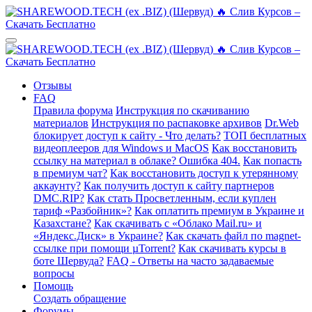
Отзывы
FAQ
Правила форума
Инструкция по скачиванию
материалов
Инструкция по распаковке архивов
Dr.Web
блокирует доступ к сайту - Что делать?
ТОП бесплатных
видеоплееров для Windows и MacOS
Как восстановить
ссылку на материал в облаке? Ошибка 404.
Как попасть
в премиум чат?
Как восстановить доступ к утерянному
аккаунту?
Как получить доступ к сайту партнеров
DMC.RIP?
Как стать Просветленным, если куплен
тариф «Разбойник»?
Как оплатить премиум в Украине и
Казахстане?
Как скачивать с «Облако Mail.ru» и
«Яндекс.Диск» в Украине?
Как скачать файл по magnet-
ссылке при помощи µTorrent?
Как скачивать курсы в
боте Шервуда?
FAQ - Ответы на часто задаваемые
вопросы
Помощь
Создать обращение
Форумы