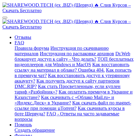
Отзывы
FAQ
Правила форума
Инструкция по скачиванию
материалов
Инструкция по распаковке архивов
Dr.Web
блокирует доступ к сайту - Что делать?
ТОП бесплатных
видеоплееров для Windows и MacOS
Как восстановить
ссылку на материал в облаке? Ошибка 404.
Как попасть
в премиум чат?
Как восстановить доступ к утерянному
аккаунту?
Как получить доступ к сайту партнеров
DMC.RIP?
Как стать Просветленным, если куплен
тариф «Разбойник»?
Как оплатить премиум в Украине и
Казахстане?
Как скачивать с «Облако Mail.ru» и
«Яндекс.Диск» в Украине?
Как скачать файл по magnet-
ссылке при помощи µTorrent?
Как скачивать курсы в
боте Шервуда?
FAQ - Ответы на часто задаваемые
вопросы
Помощь
Создать обращение
Форумы