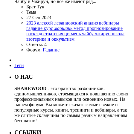
Чайбу и Чжирун, но все же имеют ряд...
Брат Тук
Тема
27 Сен 2023
2023
алексей левандовский
анализ
вебинары
гадание
курс
маошань
метод
прогнозирование
расклад
стратегия
ци мень
чайбу
чжирун
школа
эзотерика и оккультизм
Ответы: 4
Форум:
Гадание
Теги
О НАС
SHAREWOOD
- это братство разбойников-
единомышленников, стремящихся к повышению своих
профессиональных навыков или освоению новых. На
нашем форуме Вы можете скачать самые свежие и
популярные курсы, книги, тренинги и вебинары, а так
же слитые складчины по самым разным направлениям
бесплатно!
ССЫЛКИ