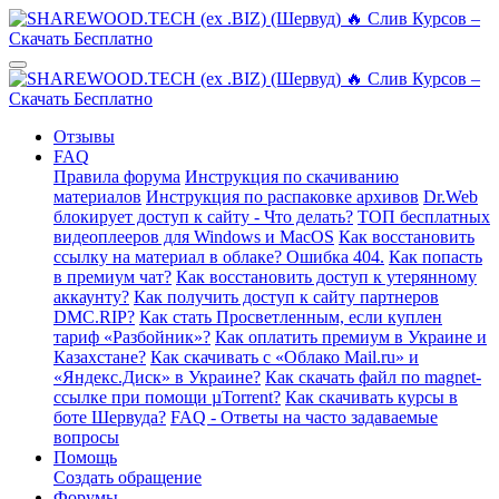
Отзывы
FAQ
Правила форума
Инструкция по скачиванию
материалов
Инструкция по распаковке архивов
Dr.Web
блокирует доступ к сайту - Что делать?
ТОП бесплатных
видеоплееров для Windows и MacOS
Как восстановить
ссылку на материал в облаке? Ошибка 404.
Как попасть
в премиум чат?
Как восстановить доступ к утерянному
аккаунту?
Как получить доступ к сайту партнеров
DMC.RIP?
Как стать Просветленным, если куплен
тариф «Разбойник»?
Как оплатить премиум в Украине и
Казахстане?
Как скачивать с «Облако Mail.ru» и
«Яндекс.Диск» в Украине?
Как скачать файл по magnet-
ссылке при помощи µTorrent?
Как скачивать курсы в
боте Шервуда?
FAQ - Ответы на часто задаваемые
вопросы
Помощь
Создать обращение
Форумы