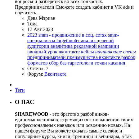
вопросы и разберётесь во всех тонкостях.
Предприниматели Сможете создать кабинет в VK ads и
научитесь...
Дева Мэриан
Тема
17 Авг 2023
2023
smm - продвижение в соц. сетях
smm-
специалисты
targethunter
анализ целевой
аудитории
аналитика рекламной кампании
вводный урок
вконтакте
кейсы
начинающие
спецы
предприниматели
преимущества вконтакте
разбор
форматов
сбор баз
таргетологи
точки касания
Ответы: 7
Форум:
Вконтакте
Теги
О НАС
SHAREWOOD
- это братство разбойников-
единомышленников, стремящихся к повышению своих
профессиональных навыков или освоению новых. На
нашем форуме Вы можете скачать самые свежие и
популярные курсы, книги, тренинги и вебинары, а так