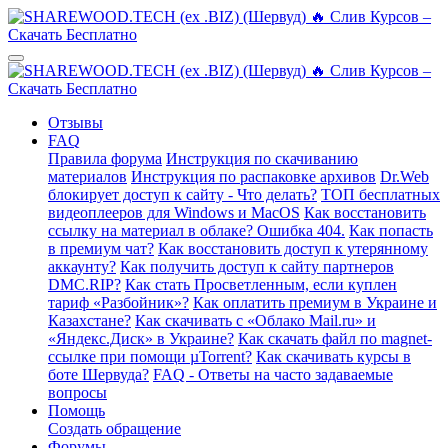
Отзывы
FAQ
Правила форума
Инструкция по скачиванию
материалов
Инструкция по распаковке архивов
Dr.Web
блокирует доступ к сайту - Что делать?
ТОП бесплатных
видеоплееров для Windows и MacOS
Как восстановить
ссылку на материал в облаке? Ошибка 404.
Как попасть
в премиум чат?
Как восстановить доступ к утерянному
аккаунту?
Как получить доступ к сайту партнеров
DMC.RIP?
Как стать Просветленным, если куплен
тариф «Разбойник»?
Как оплатить премиум в Украине и
Казахстане?
Как скачивать с «Облако Mail.ru» и
«Яндекс.Диск» в Украине?
Как скачать файл по magnet-
ссылке при помощи µTorrent?
Как скачивать курсы в
боте Шервуда?
FAQ - Ответы на часто задаваемые
вопросы
Помощь
Создать обращение
Форумы