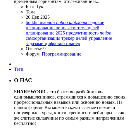
временным горизонтам, отслеживание и...
Брат Тук
Тема
26 Дек 2025
buildin шаблон
notion
шаблоны
годовое
планирование
личная система целей
планирование 2025
продуктивность
notion
самоорганизация
трекер целей
управление
задачами
цифровой планер
Ответы: 9
Форум:
Программирование
Теги
О НАС
SHAREWOOD
- это братство разбойников-
единомышленников, стремящихся к повышению своих
профессиональных навыков или освоению новых. На
нашем форуме Вы можете скачать самые свежие и
популярные курсы, книги, тренинги и вебинары, а так
же слитые складчины по самым разным направлениям
бесплатно!