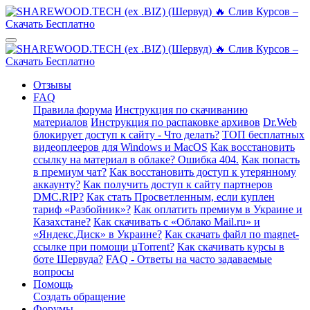
Отзывы
FAQ
Правила форума
Инструкция по скачиванию
материалов
Инструкция по распаковке архивов
Dr.Web
блокирует доступ к сайту - Что делать?
ТОП бесплатных
видеоплееров для Windows и MacOS
Как восстановить
ссылку на материал в облаке? Ошибка 404.
Как попасть
в премиум чат?
Как восстановить доступ к утерянному
аккаунту?
Как получить доступ к сайту партнеров
DMC.RIP?
Как стать Просветленным, если куплен
тариф «Разбойник»?
Как оплатить премиум в Украине и
Казахстане?
Как скачивать с «Облако Mail.ru» и
«Яндекс.Диск» в Украине?
Как скачать файл по magnet-
ссылке при помощи µTorrent?
Как скачивать курсы в
боте Шервуда?
FAQ - Ответы на часто задаваемые
вопросы
Помощь
Создать обращение
Форумы