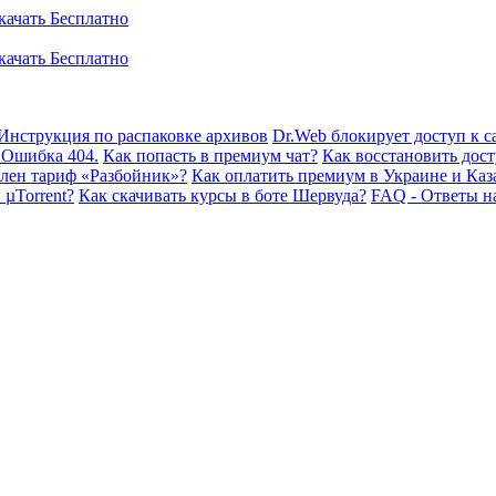
Инструкция по распаковке архивов
Dr.Web блокирует доступ к са
 Ошибка 404.
Как попасть в премиум чат?
Как восстановить дост
плен тариф «Разбойник»?
Как оплатить премиум в Украине и Каз
 µTorrent?
Как скачивать курсы в боте Шервуда?
FAQ - Ответы н