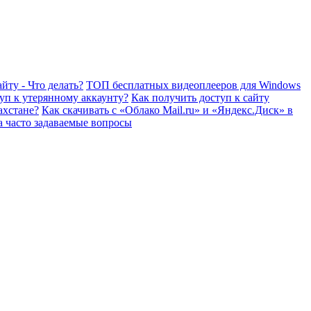
йту - Что делать?
ТОП бесплатных видеоплееров для Windows
уп к утерянному аккаунту?
Как получить доступ к сайту
ахстане?
Как скачивать с «Облако Mail.ru» и «Яндекс.Диск» в
а часто задаваемые вопросы