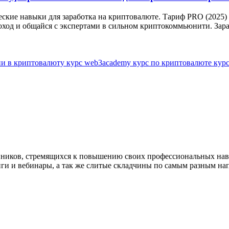
кие навыки для заработка на криптовалюте. Тариф PRO (2025) 
оход и общайся с экспертами в сильном криптокоммьюнити. Зара
ии в криптовалюту
курс web3academy
курс по криптовалюте
кур
нников, стремящихся к повышению своих профессиональных на
нги и вебинары, а так же слитые складчины по самым разным на