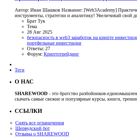
Автор: Иван Шашков Название: [Web3Academy] Практичес
инструменты, стратегии и аналитику! Увеличивай свой д
Брат Тук
Тема
28 Авг 2025
безопасность в web3
заработок на крипте
инвестиц
портфельные инвестиции
Ответы: 27
Форум:
Криптотрейдинг
Теги
О НАС
SHAREWOOD
- это братство разбойников-единомышле
скачать самые свежие и популярные курсы, книги, трени
ССЫЛКИ
Снять все ограничения
Шервудский бот
Отзывы о SHAREWOOD