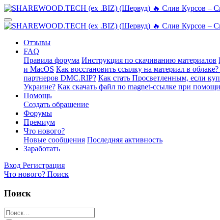
Отзывы
FAQ
Правила форума
Инструкция по скачиванию материалов
и MacOS
Как восстановить ссылку на материал в облаке?
партнеров DMC.RIP?
Как стать Просветленным, если ку
Украине?
Как скачать файл по magnet-ссылке при помощи
Помощь
Создать обращение
Форумы
Премиум
Что нового?
Новые сообщения
Последняя активность
Заработать
Вход
Регистрация
Что нового?
Поиск
Поиск