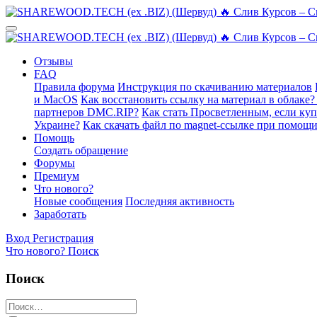
Отзывы
FAQ
Правила форума
Инструкция по скачиванию материалов
и MacOS
Как восстановить ссылку на материал в облаке?
партнеров DMC.RIP?
Как стать Просветленным, если ку
Украине?
Как скачать файл по magnet-ссылке при помощи
Помощь
Создать обращение
Форумы
Премиум
Что нового?
Новые сообщения
Последняя активность
Заработать
Вход
Регистрация
Что нового?
Поиск
Поиск