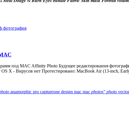
𝒚𝒆𝒔 𝒃𝒖𝒏𝒅𝒍𝒆 𝑭𝒂𝒃𝒓𝒊𝒄 𝑺𝒌𝒊𝒏 𝒎𝒂𝒔𝒌 𝑷𝒐𝒓𝒕𝒓𝒂𝒊𝒕 𝒗𝒐𝒍𝒖𝒎𝒆𝒔 𝑪𝒌𝒆𝒂𝒏 𝒃𝒂
аф
фотография
 MAC
рамм под MAC Affinity Photo Будущее редактирования фотографий
OS X - Вирусов нет Протестировано: MacBook Air (13-inch, Early
photo
anamorphic pro
captureone
design
mac
mac
photo
s"
photo
vecto