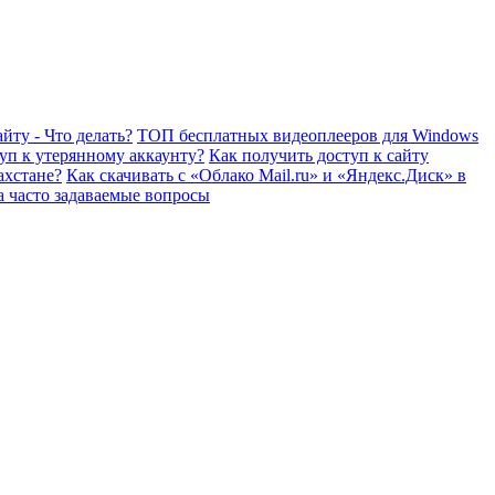
йту - Что делать?
ТОП бесплатных видеоплееров для Windows
уп к утерянному аккаунту?
Как получить доступ к сайту
ахстане?
Как скачивать с «Облако Mail.ru» и «Яндекс.Диск» в
а часто задаваемые вопросы