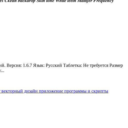
𝒄𝒌𝒅𝒓𝒐𝒑 𝑺𝒌𝒊𝒏 𝒕𝒐𝒏𝒆 𝑾𝒉𝒊𝒕𝒆 𝒕𝒆𝒆𝒕𝒉 𝑴𝒂𝒕𝒕𝒊𝒇𝒆𝒓 𝑭𝒓𝒆𝒒𝒖𝒆𝒏𝒄𝒚
. Версия: 1.6.7 Язык: Русский Таблетка: Не требуется Размер
...
r
векторный дизайн
приложение
программы и скрипты