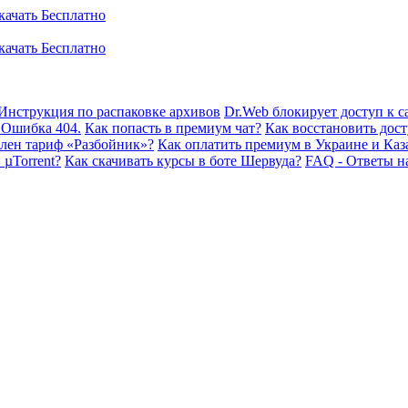
Инструкция по распаковке архивов
Dr.Web блокирует доступ к са
 Ошибка 404.
Как попасть в премиум чат?
Как восстановить дост
плен тариф «Разбойник»?
Как оплатить премиум в Украине и Каз
 µTorrent?
Как скачивать курсы в боте Шервуда?
FAQ - Ответы н