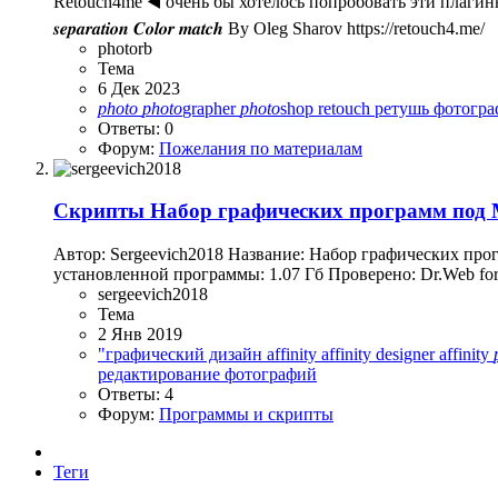
Retouch4me ◀️ очень бы хотелось попробовать эти плагины 𝑯𝒆𝒂𝒍 𝑫𝒐𝒅𝒈𝒆 & 𝑩𝒖𝒓𝒏 
𝒔𝒆𝒑𝒂𝒓𝒂𝒕𝒊𝒐𝒏 𝑪𝒐𝒍𝒐𝒓 𝒎𝒂𝒕𝒄𝒉 By Oleg Sharov https://retouch4.me/
photorb
Тема
6 Дек 2023
photo
photo
grapher
photo
shop
retouch
ретушь
фотогр
Ответы: 0
Форум:
Пожелания по материалам
Скрипты
Набор графических программ под
Автор: Sergeevich2018 Название: Набор графических прог
установленной программы: 1.07 Гб Проверено: Dr.Web for 
sergeevich2018
Тема
2 Янв 2019
"графический дизайн
affinity
affinity designer
affinity
редактирование фотографий
Ответы: 4
Форум:
Программы и скрипты
Теги