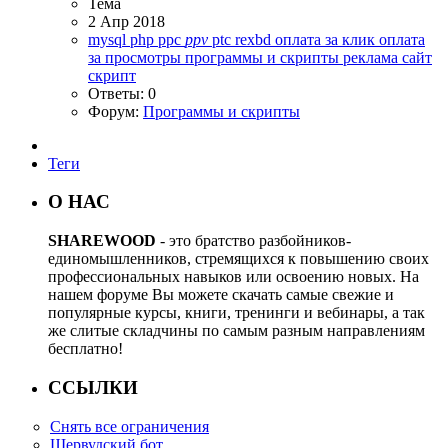
Тема
2 Апр 2018
mysql
php
ppc
ppv
ptc
rexbd
оплата за клик
оплата
за просмотры
программы и скрипты
реклама
сайт
скрипт
Ответы: 0
Форум:
Программы и скрипты
Теги
О НАС
SHAREWOOD
- это братство разбойников-
единомышленников, стремящихся к повышению своих
профессиональных навыков или освоению новых. На
нашем форуме Вы можете скачать самые свежие и
популярные курсы, книги, тренинги и вебинары, а так
же слитые складчины по самым разным направлениям
бесплатно!
ССЫЛКИ
Снять все ограничения
Шервудский бот