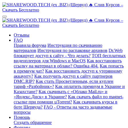
Отзывы
FAQ
Правила форума
Инструкция по скачиванию
материалов
Инструкция по распаковке архивов
Dr.Web
блокирует доступ к сайту - Что делать?
ТОП бесплатных
видеоплееров для Windows и MacOS
Как восстановить
ссылку на материал в облаке? Ошибка 404.
Как попасть
в премиум чат?
Как восстановить доступ к утерянному
аккаунту?
Как получить доступ к сайту партнеров
DMC.RIP?
Как стать Просветленным, если куплен
тариф «Разбойник»?
Как оплатить премиум в Украине и
Казахстане?
Как скачивать с «Облако Mail.ru» и
«Яндекс.Диск» в Украине?
Как скачать файл по magnet-
ссылке при помощи µTorrent?
Как скачивать курсы в
боте Шервуда?
FAQ - Ответы на часто задаваемые
вопросы
Помощь
Создать обращение
Форумы