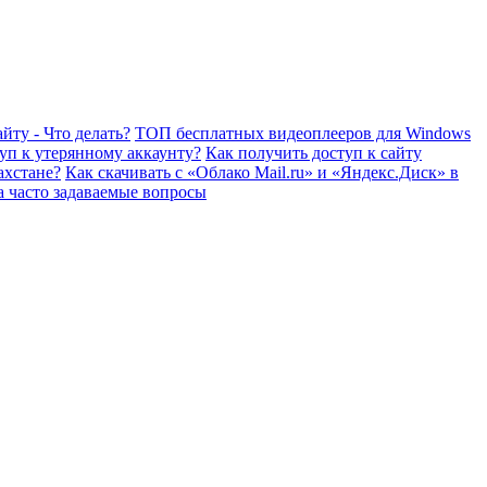
йту - Что делать?
ТОП бесплатных видеоплееров для Windows
уп к утерянному аккаунту?
Как получить доступ к сайту
ахстане?
Как скачивать с «Облако Mail.ru» и «Яндекс.Диск» в
а часто задаваемые вопросы