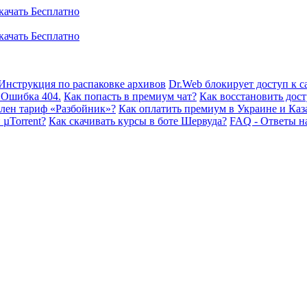
Инструкция по распаковке архивов
Dr.Web блокирует доступ к са
 Ошибка 404.
Как попасть в премиум чат?
Как восстановить дост
плен тариф «Разбойник»?
Как оплатить премиум в Украине и Каз
 µTorrent?
Как скачивать курсы в боте Шервуда?
FAQ - Ответы н