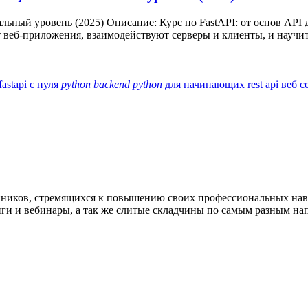
льный уровень (2025) Описание: Курс по FastAPI: от основ API
 веб-приложения, взаимодействуют серверы и клиенты, и научить
fastapi с нуля
python
backend
python
для начинающих
rest api
веб 
нников, стремящихся к повышению своих профессиональных на
нги и вебинары, а так же слитые складчины по самым разным на