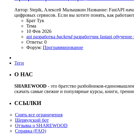
Автор: Stepik, Алексей Малышкин Название: FastAPI нача
цифровых сервисов. Если вы хотите понять, как работают
Брат Тук
Тема
10 Фев 2026
api разработка
backend
разработчик
fastapi обучение
Ответы: 0
Форум:
Программирование
Теги
О НАС
SHAREWOOD
- это братство разбойников-единомышле
скачать самые свежие и популярные курсы, книги, трени
ССЫЛКИ
Снять все ограничения
Шервудский бот
Отзывы о SHAREWOOD
Справка (FAQ)