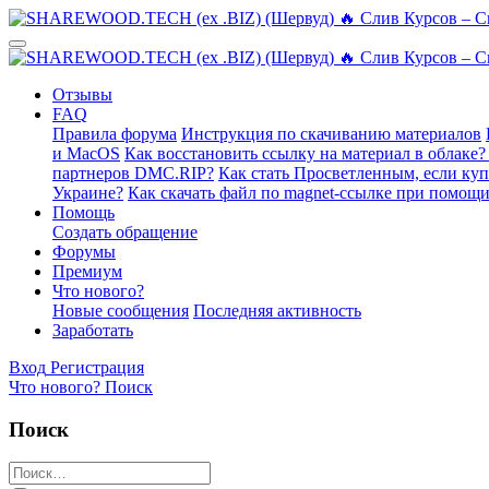
Отзывы
FAQ
Правила форума
Инструкция по скачиванию материалов
и MacOS
Как восстановить ссылку на материал в облаке?
партнеров DMC.RIP?
Как стать Просветленным, если ку
Украине?
Как скачать файл по magnet-ссылке при помощи
Помощь
Создать обращение
Форумы
Премиум
Что нового?
Новые сообщения
Последняя активность
Заработать
Вход
Регистрация
Что нового?
Поиск
Поиск