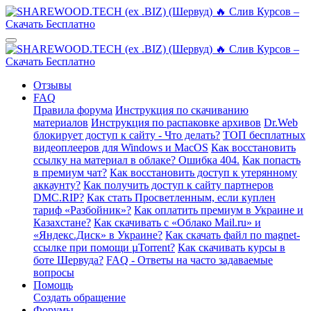
Отзывы
FAQ
Правила форума
Инструкция по скачиванию
материалов
Инструкция по распаковке архивов
Dr.Web
блокирует доступ к сайту - Что делать?
ТОП бесплатных
видеоплееров для Windows и MacOS
Как восстановить
ссылку на материал в облаке? Ошибка 404.
Как попасть
в премиум чат?
Как восстановить доступ к утерянному
аккаунту?
Как получить доступ к сайту партнеров
DMC.RIP?
Как стать Просветленным, если куплен
тариф «Разбойник»?
Как оплатить премиум в Украине и
Казахстане?
Как скачивать с «Облако Mail.ru» и
«Яндекс.Диск» в Украине?
Как скачать файл по magnet-
ссылке при помощи µTorrent?
Как скачивать курсы в
боте Шервуда?
FAQ - Ответы на часто задаваемые
вопросы
Помощь
Создать обращение
Форумы