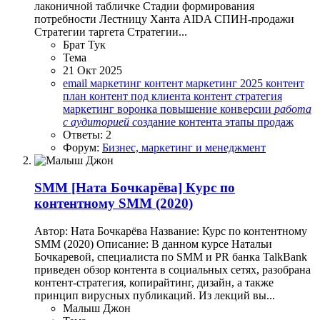
лаконичной табличке Стадии формирования
потребности Лестницу Ханта AIDA СПИН-продажи
Стратегии таргета Стратегии...
Брат Тук
Тема
21 Окт 2025
email маркетинг
контент маркетинг 2025
контент
план
контент под клиента
контент
с
тратегия
маркетинг воронка
повышение конверсии
работа
с
аудиторией
с
оздание контента
этапы продаж
Ответы: 2
Форум:
Бизнес, маркетинг и менеджмент
SMM
[Ната Бочкарёва] Курс по
контентному SMM (2020)
Автор: Ната Бочкарёва Название: Курс по контентному
SMM (2020) Описание: В данном курсе Натальи
Бочкаревой, специалиста по SMM и PR банка TalkBank
приведен обзор контента в социальных сетях, разобрана
контент-стратегия, копирайтинг, дизайн, а также
принцип вирусных публикаций. Из лекций вы...
Малыш Джон