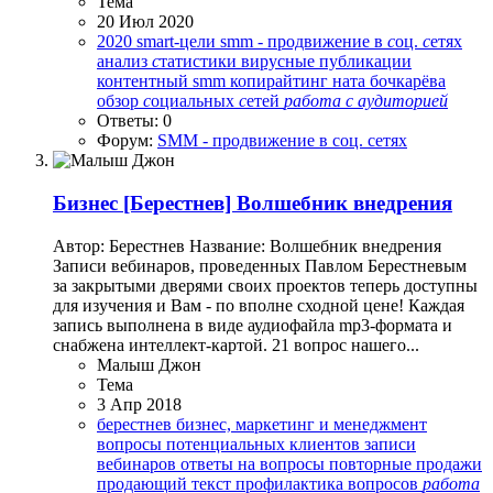
Тема
20 Июл 2020
2020
smart-цели
smm - продвижение в
с
оц.
с
етях
анализ
с
татистики
вирусные публикации
контентный smm
копирайтинг
ната бочкарёва
обзор
с
оциальных
с
етей
работа
с
аудиторией
Ответы: 0
Форум:
SMM - продвижение в соц. сетях
Бизнес
[Берестнев] Волшебник внедрения
Автор: Берестнев Название: Волшебник внедрения
Записи вебинаров, проведенных Павлом Берестневым
за закрытыми дверями своих проектов теперь доступны
для изучения и Вам - по вполне сходной цене! Каждая
запись выполнена в виде аудиофайла mp3-формата и
снабжена интеллект-картой. 21 вопрос нашего...
Малыш Джон
Тема
3 Апр 2018
берестнев
бизнес, маркетинг и менеджмент
вопросы потенциальных клиентов
записи
вебинаров
ответы на вопросы
повторные продажи
продающий текст
профилактика вопросов
работа