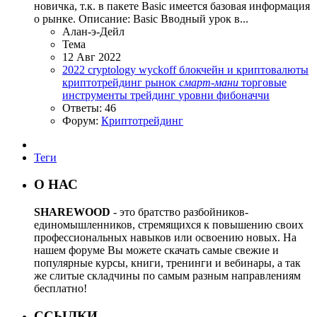
новичка, т.к. в пакете Basic имеется базовая информация
о рынке. Описание: Basic Вводный урок в...
Алан-э-Дейл
Тема
12 Авг 2022
2022
cryptology
wyckoff
блокчейн и криптовалюты
криптотрейдинг
рынок
смарт-мани
торговые
инструменты
трейдинг
уровни фибоначчи
Ответы: 46
Форум:
Криптотрейдинг
Теги
О НАС
SHAREWOOD
- это братство разбойников-
единомышленников, стремящихся к повышению своих
профессиональных навыков или освоению новых. На
нашем форуме Вы можете скачать самые свежие и
популярные курсы, книги, тренинги и вебинары, а так
же слитые складчины по самым разным направлениям
бесплатно!
ССЫЛКИ