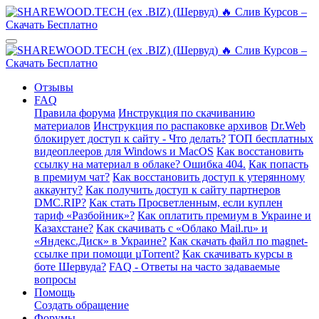
Отзывы
FAQ
Правила форума
Инструкция по скачиванию
материалов
Инструкция по распаковке архивов
Dr.Web
блокирует доступ к сайту - Что делать?
ТОП бесплатных
видеоплееров для Windows и MacOS
Как восстановить
ссылку на материал в облаке? Ошибка 404.
Как попасть
в премиум чат?
Как восстановить доступ к утерянному
аккаунту?
Как получить доступ к сайту партнеров
DMC.RIP?
Как стать Просветленным, если куплен
тариф «Разбойник»?
Как оплатить премиум в Украине и
Казахстане?
Как скачивать с «Облако Mail.ru» и
«Яндекс.Диск» в Украине?
Как скачать файл по magnet-
ссылке при помощи µTorrent?
Как скачивать курсы в
боте Шервуда?
FAQ - Ответы на часто задаваемые
вопросы
Помощь
Создать обращение
Форумы