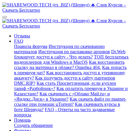
Отзывы
FAQ
Правила форума
Инструкция по скачиванию
материалов
Инструкция по распаковке архивов
Dr.Web
блокирует доступ к сайту - Что делать?
ТОП бесплатных
видеоплееров для Windows и MacOS
Как восстановить
ссылку на материал в облаке? Ошибка 404.
Как попасть
в премиум чат?
Как восстановить доступ к утерянному
аккаунту?
Как получить доступ к сайту партнеров
DMC.RIP?
Как стать Просветленным, если куплен
тариф «Разбойник»?
Как оплатить премиум в Украине и
Казахстане?
Как скачивать с «Облако Mail.ru» и
«Яндекс.Диск» в Украине?
Как скачать файл по magnet-
ссылке при помощи µTorrent?
Как скачивать курсы в
боте Шервуда?
FAQ - Ответы на часто задаваемые
вопросы
Помощь
Создать обращение
Форумы