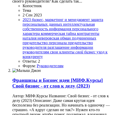
своего руководителя? Как сделать так...
Копостник
Тема
2 Сен 2023
2023
бизнес
, маркетинг и менеджмент
защита
персональных данных
интеллектуальная
собственность
информация персонального
характера
коммерческая тайна
контрагенты
наталия неверовская
обман подчиненных
предательство персонала
предательство
руководителя
разглашение информации
руководителям
свои клиенты
свой
бизнес
уход к
конкуренту
Ответы: 2
Форум:
Руководителям
Франшизы и Бизнес идеи
[МИФ.Курсы]
Свой бизнес - от слов к делу (2023)
Автор: МИФ.Курсы Название: Свой бизнес - от слов к
делу (2023) Описание: Даже самая крутая идея
бесполезна без реализации. Но начинать в одиночку —
страшно. «А вдруг сделаю не так?» Нужен кто-то
опытный рядом, чтобы помог, поддержал, вдохновил.