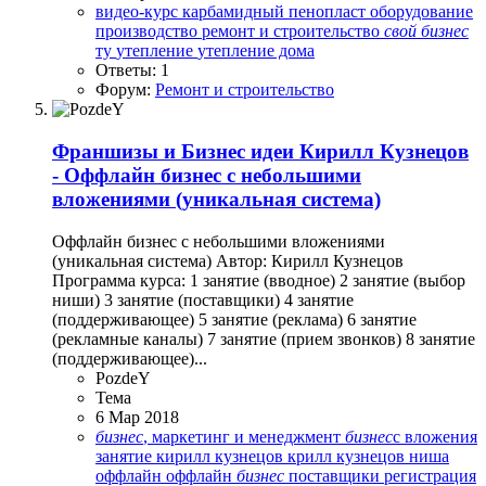
видео-курс
карбамидный пенопласт
оборудование
производство
ремонт и строительство
свой
бизнес
ту
утепление
утепление дома
Ответы: 1
Форум:
Ремонт и строительство
Франшизы и Бизнес идеи
Кирилл Кузнецов
- Оффлайн бизнес с небольшими
вложениями (уникальная система)
Оффлайн бизнес с небольшими вложениями
(уникальная система) Автор: Кирилл Кузнецов
Программа курса: 1 занятие (вводное) 2 занятие (выбоp
ниши) 3 занятие (поставщики) 4 занятие
(поддерживающее) 5 занятие (pеклама) 6 занятие
(рекламные каналы) 7 занятие (прием звонков) 8 занятие
(поддерживающее)...
PozdeY
Тема
6 Мар 2018
бизнес
, маркетинг и менеджмент
бизнес
с
вложения
занятие
кирилл кузнецов
крилл
кузнецов
ниша
оффлайн
оффлайн
бизнес
поставщики
регистрация