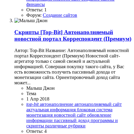
финансы
Ответы: 1
Форум:
Создание сайтов
Скрипты
[Top-Bit] Автонаполняемый
новостной портал Корреспондент (Премиум)
Автор: Top-Bit Название: Автонаполняемый новостной
портал Корреспондент (Премиум) Новостной сайт-
агрегатор только с самой свежей и актуальной
информацией. Совершая покупку такого сайта, у Вас
есть возможность получить пассивный дохода от
монетизации сайта. Ориентировочный доход сайта
может...
Малыш Джон
Тема
1 Апр 2018
top-bit
автонаполнение
автонаполняемый сайт
актуальная информация
блоковая система
монетизация
новостной сайт
обновление
информации
пассивный доход
программы и
скрипты
различные рубрики
Ответы: 4