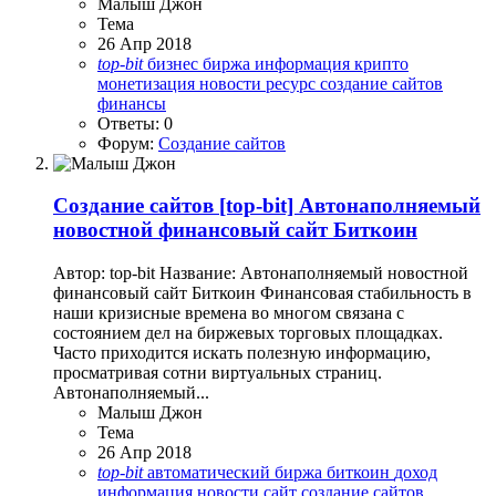
Малыш Джон
Тема
26 Апр 2018
top-bit
бизнес
биржа
информация
крипто
монетизация
новости
ресурс
создание сайтов
финансы
Ответы: 0
Форум:
Создание сайтов
Создание сайтов
[top-bit] Автонаполняемый
новостной финансовый сайт Биткоин
Автор: top-bit Название: Автонаполняемый новостной
финансовый сайт Биткоин Финансовая стабильность в
наши кризисные времена во многом связана с
состоянием дел на биржевых торговых площадках.
Часто приходится искать полезную информацию,
просматривая сотни виртуальных страниц.
Автонаполняемый...
Малыш Джон
Тема
26 Апр 2018
top-bit
автоматический
биржа
биткоин
доход
информация
новости
сайт
создание сайтов