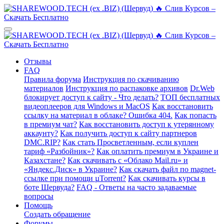
Отзывы
FAQ
Правила форума
Инструкция по скачиванию
материалов
Инструкция по распаковке архивов
Dr.Web
блокирует доступ к сайту - Что делать?
ТОП бесплатных
видеоплееров для Windows и MacOS
Как восстановить
ссылку на материал в облаке? Ошибка 404.
Как попасть
в премиум чат?
Как восстановить доступ к утерянному
аккаунту?
Как получить доступ к сайту партнеров
DMC.RIP?
Как стать Просветленным, если куплен
тариф «Разбойник»?
Как оплатить премиум в Украине и
Казахстане?
Как скачивать с «Облако Mail.ru» и
«Яндекс.Диск» в Украине?
Как скачать файл по magnet-
ссылке при помощи µTorrent?
Как скачивать курсы в
боте Шервуда?
FAQ - Ответы на часто задаваемые
вопросы
Помощь
Создать обращение
Форумы